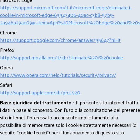
https://support.microsoft.com/it-it/microsoft-edge/eliminare-i-
cookie-in-microsoft-edge-63947406-40ac-c3b8-57b9-
2a946a29ae09#:~:text=Apri%20Microsoft%20Edge%20and%20se
Chrome
https://support.google.com/chrome/answer/95647?hl=it
Firefox
http://support.mozilla.org/it/kb/Eliminare%20i%20cookie
Opera
http://www.opera.com/help/tutorials/security/privacy/
Safari
http://support.apple.com/kb/ph11920
Base giuridica del trattamento -
Il presente sito internet tratta
i dati in base al consenso. Con l'uso o la consultazione del presente
sito internet l’interessato acconsente implicitamente alla
possibilità di memorizzare solo i cookie strettamente necessari (di
seguito “cookie tecnici”) per il funzionamento di questo sito.