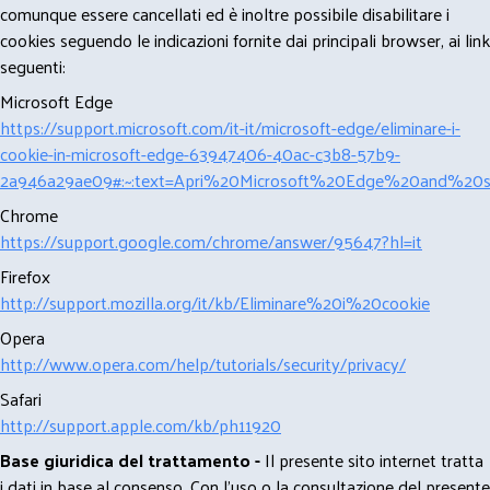
comunque essere cancellati ed è inoltre possibile disabilitare i
cookies seguendo le indicazioni fornite dai principali browser, ai link
seguenti:
Microsoft Edge
https://support.microsoft.com/it-it/microsoft-edge/eliminare-i-
cookie-in-microsoft-edge-63947406-40ac-c3b8-57b9-
2a946a29ae09#:~:text=Apri%20Microsoft%20Edge%20and%20se
Chrome
https://support.google.com/chrome/answer/95647?hl=it
Firefox
http://support.mozilla.org/it/kb/Eliminare%20i%20cookie
Opera
http://www.opera.com/help/tutorials/security/privacy/
Safari
http://support.apple.com/kb/ph11920
Base giuridica del trattamento -
Il presente sito internet tratta
i dati in base al consenso. Con l'uso o la consultazione del presente