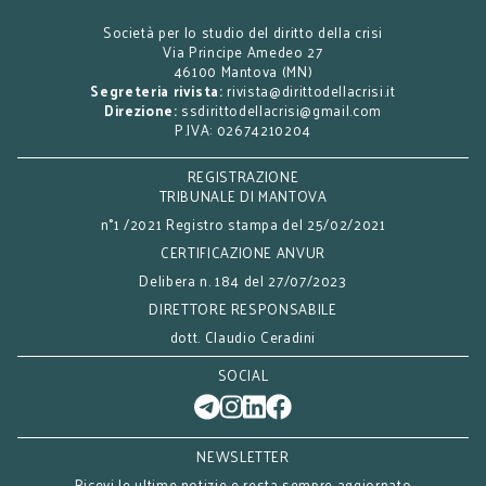
Società per lo studio del diritto della crisi
Via Principe Amedeo 27
46100 Mantova (MN)
Segreteria rivista:
rivista@dirittodellacrisi.it
Direzione:
ssdirittodellacrisi@gmail.com
P.IVA: 02674210204
REGISTRAZIONE
TRIBUNALE DI MANTOVA
n°1 /2021 Registro stampa del 25/02/2021
CERTIFICAZIONE ANVUR
Delibera n. 184 del 27/07/2023
DIRETTORE RESPONSABILE
dott. Claudio Ceradini
SOCIAL
NEWSLETTER
Ricevi le ultime notizie e resta sempre aggiornato