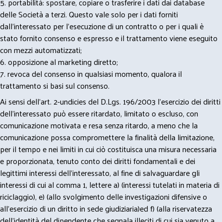
5. portabilità: spostare, copiare o trasferire i dati dai database
delle Società a terzi. Questo vale solo per i dati forniti
dall’interessato per l’esecuzione di un contratto o per i quali è
stato fornito consenso e espresso e il trattamento viene eseguito
con mezzi automatizzati;
6. opposizione al marketing diretto;
7. revoca del consenso in qualsiasi momento, qualora il
trattamento si basi sul consenso.
Ai sensi dell’art. 2-undicies del D.Lgs. 196/2003 l’esercizio dei diritti
dell’interessato può essere ritardato, limitato o escluso, con
comunicazione motivata e resa senza ritardo, a meno che la
comunicazione possa compromettere la finalità della limitazione,
per il tempo e nei limiti in cui ciò costituisca una misura necessaria
e proporzionata, tenuto conto dei diritti fondamentali e dei
legittimi interessi dell’interessato, al fine di salvaguardare gli
interessi di cui al comma 1, lettere a) (interessi tutelati in materia di
riciclaggio), e) (allo svolgimento delle investigazioni difensive o
all’esercizio di un diritto in sede giudiziaria)ed f) (alla riservatezza
dell’identità del dipendente che segnala illeciti di cui sia venuto a