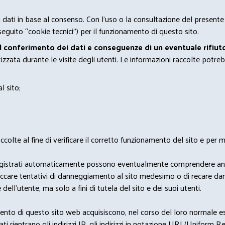
 i dati in base al consenso. Con l'uso o la consultazione del presente
eguito “cookie tecnici”) per il funzionamento di questo sito.
el conferimento dei dati e conseguenze di un eventuale rifiuto
zata durante le visite degli utenti. Le informazioni raccolte potreb
l sito;
lte al fine di verificare il corretto funzionamento del sito e per mo
i dati registrati automaticamente possono eventualmente comprendere a
bloccare tentativi di danneggiamento al sito medesimo o di recare da
 dell'utente, ma solo a fini di tutela del sito e dei suoi utenti.
nto di questo sito web acquisiscono, nel corso del loro normale eserc
rientrano gli indirizzi IP, gli indirizzi in notazione URI (Uniform Resou