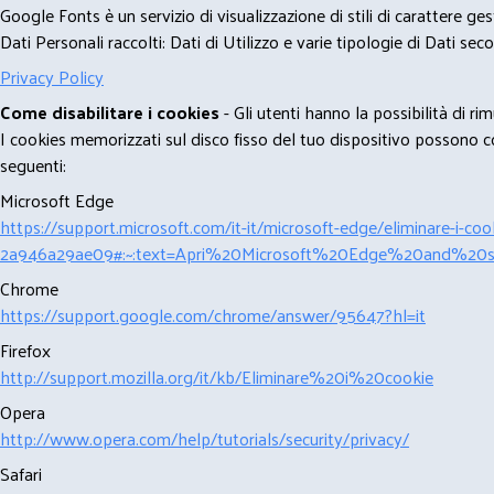
Google Fonts è un servizio di visualizzazione di stili di carattere g
Dati Personali raccolti: Dati di Utilizzo e varie tipologie di Dati se
Privacy Policy
Come disabilitare i cookies
- Gli utenti hanno la possibilità di 
I cookies memorizzati sul disco fisso del tuo dispositivo possono com
seguenti:
Microsoft Edge
https://support.microsoft.com/it-it/microsoft-edge/eliminare-i-
2a946a29ae09#:~:text=Apri%20Microsoft%20Edge%20and%20se
Chrome
https://support.google.com/chrome/answer/95647?hl=it
Firefox
http://support.mozilla.org/it/kb/Eliminare%20i%20cookie
Opera
http://www.opera.com/help/tutorials/security/privacy/
Safari