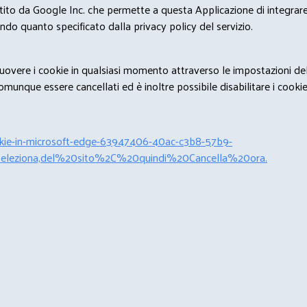
estito da Google Inc. che permette a questa Applicazione di integrare 
condo quanto specificato dalla privacy policy del servizio.
rimuovere i cookie in qualsiasi momento attraverso le impostazioni de
unque essere cancellati ed è inoltre possibile disabilitare i cookies 
cookie-in-microsoft-edge-63947406-40ac-c3b8-57b9-
leziona,del%20sito%2C%20quindi%20Cancella%20ora.