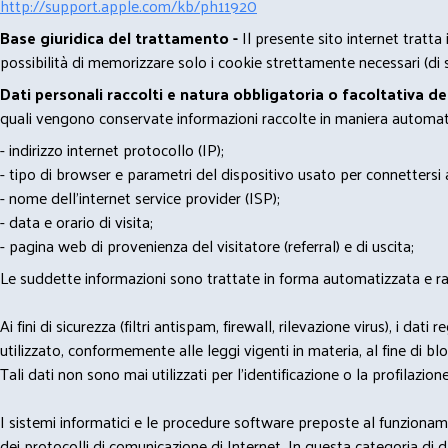
http://support.apple.com/kb/ph11920
Base giuridica del trattamento -
Il presente sito internet tratta
possibilità di memorizzare solo i cookie strettamente necessari (di s
Dati personali raccolti e natura obbligatoria o facoltativa d
quali vengono conservate informazioni raccolte in maniera automatiz
- indirizzo internet protocollo (IP);
- tipo di browser e parametri del dispositivo usato per connettersi a
- nome dell'internet service provider (ISP);
- data e orario di visita;
- pagina web di provenienza del visitatore (referral) e di uscita;
Le suddette informazioni sono trattate in forma automatizzata e racco
Ai fini di sicurezza (filtri antispam, firewall, rilevazione virus), 
utilizzato, conformemente alle leggi vigenti in materia, al fine di 
Tali dati non sono mai utilizzati per l'identificazione o la profilazione
I sistemi informatici e le procedure software preposte al funzioname
dei protocolli di comunicazione di Internet. In questa categoria di dati 