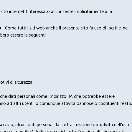
 sito internet l’interessato acconsente implicitamente alla
 -
Come tutti i siti web anche il presente sito fa uso di log file, nei
bero essere le seguenti:
tivi di sicurezza.
nche dati personali come l'indirizzo IP, che potrebbe essere
nno ad altri utenti, o comunque attività dannose o costituenti reato.
izio, alcuni dati personali la cui trasmissione è implicita nell'uso
rce Identifier) delle risorse richieste, l'orario della richiesta, il