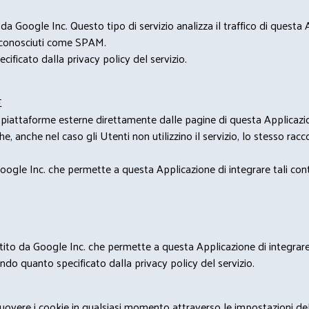
 Google Inc. Questo tipo di servizio analizza il traffico di questa
i riconosciuti come SPAM.
cificato dalla privacy policy del servizio.
E
u piattaforme esterne direttamente dalle pagine di questa Applicazion
e, anche nel caso gli Utenti non utilizzino il servizio, lo stesso raccol
ogle Inc. che permette a questa Applicazione di integrare tali conte
estito da Google Inc. che permette a questa Applicazione di integrare 
condo quanto specificato dalla privacy policy del servizio.
rimuovere i cookie in qualsiasi momento attraverso le impostazioni de