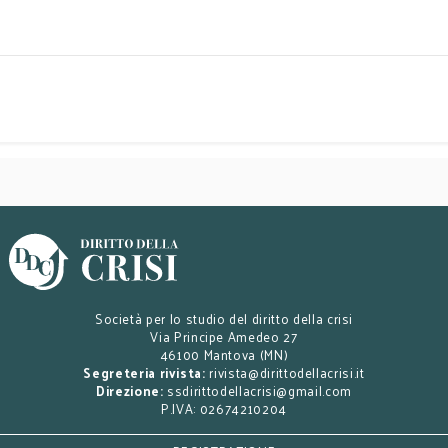
Società per lo studio del diritto della crisi
Via Principe Amedeo 27
46100 Mantova (MN)
Segreteria rivista:
rivista@dirittodellacrisi.it
Direzione:
ssdirittodellacrisi@gmail.com
P.IVA: 02674210204