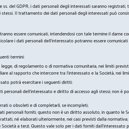
2 e ss. del GDPR, i dati personali degli interessati saranno registrati, 
 stessi. Il trattamento dei dati personali degli interessati può con
potranno essere comunicati, intendendosi con tale termine il darne c
icolare i dati personali dell’interessato potranno essere comunicati a
uenti termini:
 legge, di regolamento o di normativa comunitaria, nei limiti previst
iare al rapporto che intercorre tra l’interessato e la Società, nei lim
sato potrà esercitare i seguenti diritti:
 personali dell’interessato e diritto di accesso agli stessi; non è 
rrati o obsoleti e di completarli, se incompleti;
 dati personali forniti; questo non è un diritto assoluto, in quanto le
rattati, né elaborati ulteriormente, nei casi previsti dalla normativa;
e Società a terzi. Questo vale solo per i dati forniti dall’interessato 