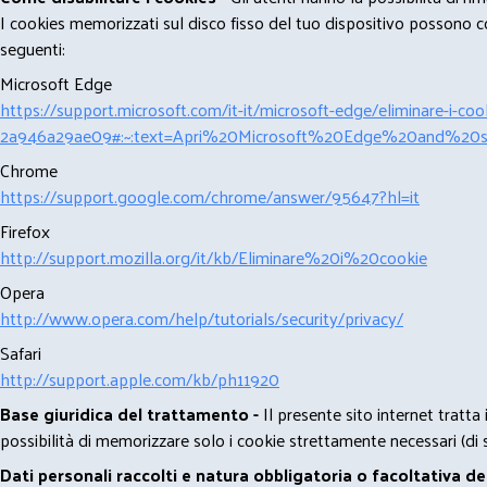
I cookies memorizzati sul disco fisso del tuo dispositivo possono com
seguenti:
Microsoft Edge
https://support.microsoft.com/it-it/microsoft-edge/eliminare-i-
2a946a29ae09#:~:text=Apri%20Microsoft%20Edge%20and%20se
Chrome
https://support.google.com/chrome/answer/95647?hl=it
Firefox
http://support.mozilla.org/it/kb/Eliminare%20i%20cookie
Opera
http://www.opera.com/help/tutorials/security/privacy/
Safari
http://support.apple.com/kb/ph11920
Base giuridica del trattamento -
Il presente sito internet tratta
possibilità di memorizzare solo i cookie strettamente necessari (di s
Dati personali raccolti e natura obbligatoria o facoltativa d