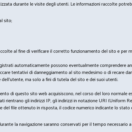
zata durante le visite degli utenti. Le informazioni raccolte potreb
l sito;
lte al fine di verificare il corretto funzionamento del sito e per mo
i dati registrati automaticamente possono eventualmente comprendere a
bloccare tentativi di danneggiamento al sito medesimo o di recare da
 dell'utente, ma solo a fini di tutela del sito e dei suoi utenti.
nto di questo sito web acquisiscono, nel corso del loro normale eserc
rientrano gli indirizzi IP, gli indirizzi in notazione URI (Uniform Resou
del file ottenuto in risposta, il codice numerico indicante lo stato de
 durante la navigazione saranno conservati per il tempo necessario a 