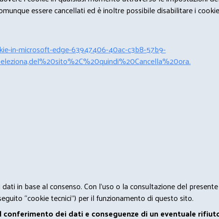
unque essere cancellati ed è inoltre possibile disabilitare i cookies 
cookie-in-microsoft-edge-63947406-40ac-c3b8-57b9-
leziona,del%20sito%2C%20quindi%20Cancella%20ora.
 i dati in base al consenso. Con l'uso o la consultazione del presente
eguito “cookie tecnici”) per il funzionamento di questo sito.
el conferimento dei dati e conseguenze di un eventuale rifiuto