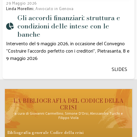
29 Maggio 2026
Linda Morellini
, Avvocato in Genova
Gli accordi finanziari: struttura e
condizioni delle intese con le
banche
Intervento del 9 maggio 2026, in occasione del Convegno
"Costruire l'accordo perfetto con i creditori”, Pietrasanta, 8 e
9 maggio 2026
SLIDES
LA BIBLIOGRAFIA DEL CODICE DELLA
CRISI
a cura di Giovanni Carmellino, Simone D’Orsi, Alessandro Turchi e
Filippo Viola
Bibliografia generale Codice della crisi