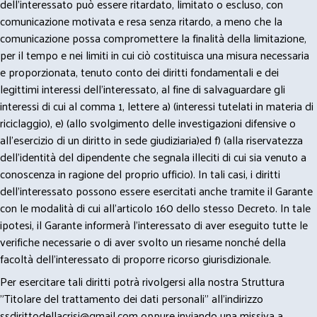
dell’interessato può essere ritardato, limitato o escluso, con
comunicazione motivata e resa senza ritardo, a meno che la
comunicazione possa compromettere la finalità della limitazione,
per il tempo e nei limiti in cui ciò costituisca una misura necessaria
e proporzionata, tenuto conto dei diritti fondamentali e dei
legittimi interessi dell’interessato, al fine di salvaguardare gli
interessi di cui al comma 1, lettere a) (interessi tutelati in materia di
riciclaggio), e) (allo svolgimento delle investigazioni difensive o
all’esercizio di un diritto in sede giudiziaria)ed f) (alla riservatezza
dell’identità del dipendente che segnala illeciti di cui sia venuto a
conoscenza in ragione del proprio ufficio). In tali casi, i diritti
dell’interessato possono essere esercitati anche tramite il Garante
con le modalità di cui all’articolo 160 dello stesso Decreto. In tale
ipotesi, il Garante informerà l’interessato di aver eseguito tutte le
verifiche necessarie o di aver svolto un riesame nonché della
facoltà dell’interessato di proporre ricorso giurisdizionale.
Per esercitare tali diritti potrà rivolgersi alla nostra Struttura
"Titolare del trattamento dei dati personali" all'indirizzo
ssdirittodellacrisi@gmail.com
oppure inviando una missiva a