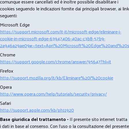
comunque essere cancellati ed è inoltre possibile disabilitare i
cookies seguendo le indicazioni fornite dai principali browser, ai link
seguenti:
Microsoft Edge
https://support.microsoft.com/it-it/microsoft-edge/eliminare-i-
cookie-in-microsoft-edge-63947406-40ac-c3b8-57b9-
2a946a29ae09#:~:text=Apri%20Microsoft%20Edge%20and%20se
Chrome
https://support.google.com/chrome/answer/95647?hl=it
Firefox
http://support.mozilla.org/it/kb/Eliminare%20i%20cookie
Opera
http://www.opera.com/help/tutorials/security/privacy/
Safari
http://support.apple.com/kb/ph11920
Base giuridica del trattamento -
Il presente sito internet tratta
i dati in base al consenso. Con l'uso o la consultazione del presente