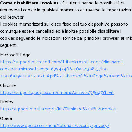
Come disabilitare i cookies
- Gli utenti hanno la possibilità di
rimuovere i cookie in qualsiasi momento attraverso le impostazioni
del browser.
I cookies memorizzati sul disco fisso del tuo dispositivo possono
comunque essere cancellati ed è inoltre possibile disabilitare i
cookies seguendo le indicazioni fornite dai principali browser, ai link
seguenti:
Microsoft Edge
https://support.microsoft.com/it-it/microsoft-edge/eliminare-i-
cookie-in-microsoft-edge-63947406-40ac-c3b8-57b9-
2a946a29ae09#:~:text=Apri%20Microsoft%20Edge%20and%20se
Chrome
https://support.google.com/chrome/answer/95647?hl=it
Firefox
http://support.mozilla.org/it/kb/Eliminare%20i%20cookie
Opera
http://www.opera.com/help/tutorials/security/privacy/