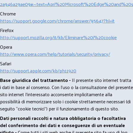
2a946a29ae09#:~:text=Apri%20Microsoft%20Edge%20and%20se
Chrome
https://support.google.com/chrome/answer/95647?hl=it
Firefox
http://support.mozilla.org/it/kb/Eliminare%20i%20cookie
Opera
http://www.opera.com/help/tutorials/security/privacy/
Safari
http://support.apple.com/kb/ph11920
Base giuridica del trattamento -
Il presente sito internet tratta
i dati in base al consenso. Con l'uso o la consultazione del presente
sito internet l’interessato acconsente implicitamente alla
possibilità di memorizzare solo i cookie strettamente necessari (di
seguito “cookie tecnici”) per il funzionamento di questo sito.
Dati personali raccolti e natura obbligatoria o facoltativa
del conferimento dei dati e conseguenze di un eventuale
rifiuto -
Come tutti i siti web anche il presente sito fa uso di log