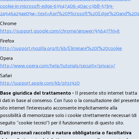
cookie-in-microsoft-edge-63947406-40ac-c3b8-57b9-
2a946a29ae09#:~:text=Apri%20Microsoft%20Edge%20and%20se
Chrome
https://support.google.com/chrome/answer/95647?hl=it
Firefox
http://support.mozilla.org/it/kb/Eliminare%20i%20cookie
Opera
http://www.opera.com/help/tutorials/security/privacy/
Safari
http://support.apple.com/kb/ph11920
Base giuridica del trattamento -
Il presente sito internet tratta
i dati in base al consenso. Con l'uso o la consultazione del presente
sito internet l’interessato acconsente implicitamente alla
possibilità di memorizzare solo i cookie strettamente necessari (di
seguito “cookie tecnici”) per il funzionamento di questo sito.
Dati personali raccolti e natura obbligatoria o facoltativa