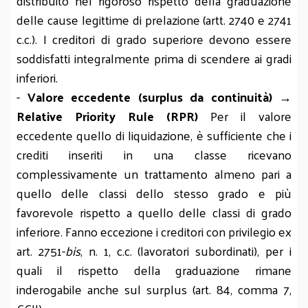
distribuito nel rigoroso rispetto della graduazione
delle cause legittime di prelazione (artt. 2740 e 2741
c.c.). I creditori di grado superiore devono essere
soddisfatti integralmente prima di scendere ai gradi
inferiori.
-
Valore eccedente (surplus da continuità) →
Relative Priority Rule (RPR)
Per il valore
eccedente quello di liquidazione, è sufficiente che i
crediti inseriti in una classe ricevano
complessivamente un trattamento almeno pari a
quello delle classi dello stesso grado e più
favorevole rispetto a quello delle classi di grado
inferiore. Fanno eccezione i creditori con privilegio ex
art. 2751-
bis
, n. 1, c.c. (lavoratori subordinati), per i
quali il rispetto della graduazione rimane
inderogabile anche sul surplus (art. 84, comma 7,