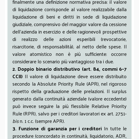
finalmente una definizione normativa precisa: il valore
di liquidazione corrisponde al valore realizzabile dalla
liquidazione di beni e diritti in sede di liquidazione
giudiziale, comprensivo del maggior valore da cessione
dell’azienda in esercizio e delle ragionevoli prospettive
di realizzo delle azioni esperibili (revocatorie,
risarcitorie, di responsabilità), al netto delle spese. Il
valore atomistico non è più sufficiente: occorre
considerare lo scenario più vantaggioso tra i due.
2. Doppio binario distributivo (art. 84, commi 6–7
CCII)
Il valore di liquidazione deve essere distribuito
secondo la Absolute Priority Rule (APR), nel rigoroso
rispetto della graduazione delle prelazioni. Il surplus
generato dalla continuità aziendale (valore eccedente)
può invece seguire la più flessibile Relative Priority
Rule (RPR), salvo per i creditori lavoratori ex art. 2751-
bis
n. 1 c.c. (sempre APR).
3. Funzione di garanzia per i creditori
In tutte le
procedure (concordato in continuità, liquidatorio, ADR,