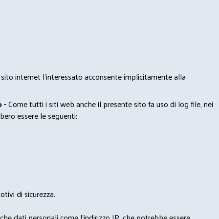
 sito internet l’interessato acconsente implicitamente alla
 -
Come tutti i siti web anche il presente sito fa uso di log file, nei
bero essere le seguenti:
tivi di sicurezza.
nche dati personali come l'indirizzo IP, che potrebbe essere