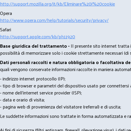
http://support.mozilla.org/it/kb/Eliminare%20i%20cookie
Opera
http://www.opera.com/help/tutorials/security/privacy/
Safari
http://support.apple.com/kb/ph11920
Base giuridica del trattamento -
Il presente sito internet tratta
possibilità di memorizzare solo i cookie strettamente necessari (di s
Dati personali raccolti e natura obbligatoria o facoltativa d
quali vengono conservate informazioni raccolte in maniera automatiz
- indirizzo internet protocollo (IP);
- tipo di browser e parametri del dispositivo usato per connettersi a
- nome dell'internet service provider (ISP);
- data e orario di visita;
- pagina web di provenienza del visitatore (referral) e di uscita;
Le suddette informazioni sono trattate in forma automatizzata e racco
Ai fini di sicurezza (filtri antispam, firewall, rilevazione virus), 