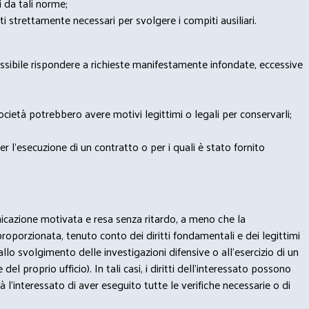
i da tali norme;
iti strettamente necessari per svolgere i compiti ausiliari.
possibile rispondere a richieste manifestamente infondate, eccessive
 Società potrebbero avere motivi legittimi o legali per conservarli;
per l’esecuzione di un contratto o per i quali è stato fornito
municazione motivata e resa senza ritardo, a meno che la
proporzionata, tenuto conto dei diritti fondamentali e dei legittimi
) (allo svolgimento delle investigazioni difensive o all’esercizio di un
el proprio ufficio). In tali casi, i diritti dell’interessato possono
à l’interessato di aver eseguito tutte le verifiche necessarie o di