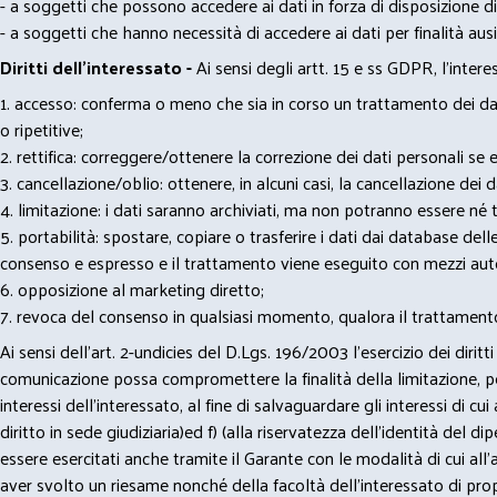
- a soggetti che possono accedere ai dati in forza di disposizione di
- a soggetti che hanno necessità di accedere ai dati per finalità ausil
Diritti dell’interessato -
Ai sensi degli artt. 15 e ss GDPR, l’interes
1. accesso: conferma o meno che sia in corso un trattamento dei dati
o ripetitive;
2. rettifica: correggere/ottenere la correzione dei dati personali se e
3. cancellazione/oblio: ottenere, in alcuni casi, la cancellazione dei
4. limitazione: i dati saranno archiviati, ma non potranno essere né t
5. portabilità: spostare, copiare o trasferire i dati dai database dell
consenso e espresso e il trattamento viene eseguito con mezzi aut
6. opposizione al marketing diretto;
7. revoca del consenso in qualsiasi momento, qualora il trattamento
Ai sensi dell’art. 2-undicies del D.Lgs. 196/2003 l’esercizio dei dir
comunicazione possa compromettere la finalità della limitazione, per 
interessi dell’interessato, al fine di salvaguardare gli interessi di cui
diritto in sede giudiziaria)ed f) (alla riservatezza dell’identità del di
essere esercitati anche tramite il Garante con le modalità di cui all’
aver svolto un riesame nonché della facoltà dell’interessato di propo