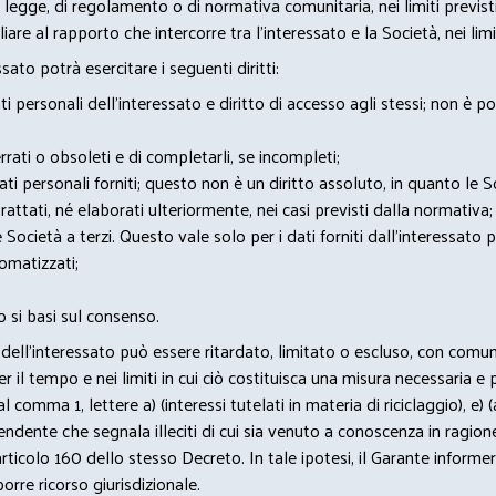
 legge, di regolamento o di normativa comunitaria, nei limiti previst
iare al rapporto che intercorre tra l’interessato e la Società, nei lim
sato potrà esercitare i seguenti diritti:
 personali dell’interessato e diritto di accesso agli stessi; non è 
rrati o obsoleti e di completarli, se incompleti;
 dati personali forniti; questo non è un diritto assoluto, in quanto le
rattati, né elaborati ulteriormente, nei casi previsti dalla normativa;
e Società a terzi. Questo vale solo per i dati forniti dall’interessato 
omatizzati;
 si basi sul consenso.
itti dell’interessato può essere ritardato, limitato o escluso, con co
il tempo e nei limiti in cui ciò costituisca una misura necessaria e 
 al comma 1, lettere a) (interessi tutelati in materia di riciclaggio), e
pendente che segnala illeciti di cui sia venuto a conoscenza in ragione d
articolo 160 dello stesso Decreto. In tale ipotesi, il Garante informer
rre ricorso giurisdizionale.