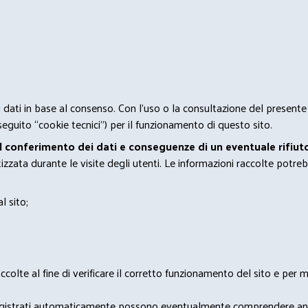
 i dati in base al consenso. Con l'uso o la consultazione del presente
eguito “cookie tecnici”) per il funzionamento di questo sito.
el conferimento dei dati e conseguenze di un eventuale rifiuto
zata durante le visite degli utenti. Le informazioni raccolte potreb
l sito;
lte al fine di verificare il corretto funzionamento del sito e per mo
i dati registrati automaticamente possono eventualmente comprendere a