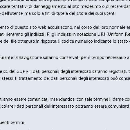
bloccare tentativi di danneggiamento al sito medesimo o di recare da
 dell'utente, ma solo a fini di tutela del sito e dei suoi utenti.
nto di questo sito web acquisiscono, nel corso del loro normale eserc
rientrano gli indirizzi IP, gli indirizzi in notazione URI (Uniform Resou
del file ottenuto in risposta, il codice numerico indicante lo stato de
 durante la navigazione saranno conservati per il tempo necessario a 
2 e ss. del GDPR, i dati personali degli interessati saranno registrati, 
 stessi. Il trattamento dei dati personali degli interessati può con
potranno essere comunicati, intendendosi con tale termine il darne c
icolare i dati personali dell’interessato potranno essere comunicati a
uenti termini: