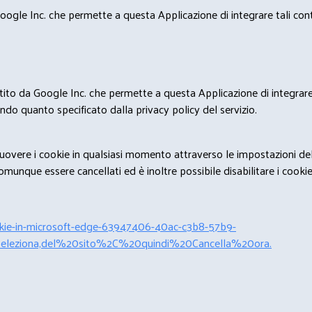
ogle Inc. che permette a questa Applicazione di integrare tali conte
estito da Google Inc. che permette a questa Applicazione di integrare 
condo quanto specificato dalla privacy policy del servizio.
rimuovere i cookie in qualsiasi momento attraverso le impostazioni de
unque essere cancellati ed è inoltre possibile disabilitare i cookies 
cookie-in-microsoft-edge-63947406-40ac-c3b8-57b9-
leziona,del%20sito%2C%20quindi%20Cancella%20ora.