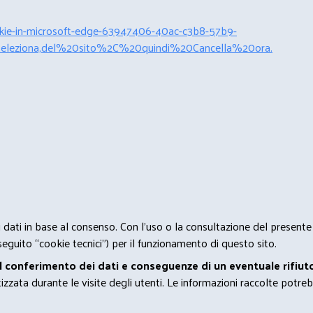
cookie-in-microsoft-edge-63947406-40ac-c3b8-57b9-
leziona,del%20sito%2C%20quindi%20Cancella%20ora.
 i dati in base al consenso. Con l'uso o la consultazione del presente
eguito “cookie tecnici”) per il funzionamento di questo sito.
el conferimento dei dati e conseguenze di un eventuale rifiuto
zata durante le visite degli utenti. Le informazioni raccolte potreb