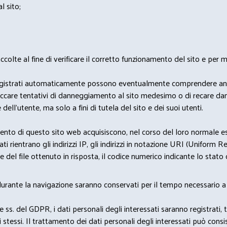
l sito;
lte al fine di verificare il corretto funzionamento del sito e per mo
i dati registrati automaticamente possono eventualmente comprendere a
bloccare tentativi di danneggiamento al sito medesimo o di recare da
 dell'utente, ma solo a fini di tutela del sito e dei suoi utenti.
nto di questo sito web acquisiscono, nel corso del loro normale eserc
rientrano gli indirizzi IP, gli indirizzi in notazione URI (Uniform Resou
del file ottenuto in risposta, il codice numerico indicante lo stato de
 durante la navigazione saranno conservati per il tempo necessario a 
2 e ss. del GDPR, i dati personali degli interessati saranno registrati, 
 stessi. Il trattamento dei dati personali degli interessati può con