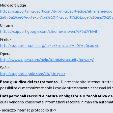
Microsoft Edge
https://support.microsoft.com/it-it/microsoft-edge/eliminare-i-
2a946a29ae09#:~:text=Apri%20Microsoft%20Edge%20and%20se
Chrome
https://support.google.com/chrome/answer/95647?hl=it
Firefox
http://support.mozilla.org/it/kb/Eliminare%20i%20cookie
Opera
http://www.opera.com/help/tutorials/security/privacy/
Safari
http://support.apple.com/kb/ph11920
Base giuridica del trattamento -
Il presente sito internet tratta
possibilità di memorizzare solo i cookie strettamente necessari (di s
Dati personali raccolti e natura obbligatoria o facoltativa d
quali vengono conservate informazioni raccolte in maniera automatiz
- indirizzo internet protocollo (IP);