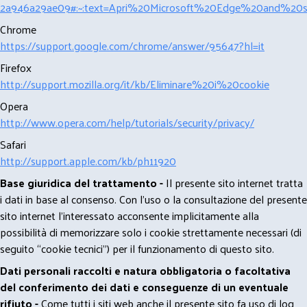
2a946a29ae09#:~:text=Apri%20Microsoft%20Edge%20and%20se
Chrome
https://support.google.com/chrome/answer/95647?hl=it
Firefox
http://support.mozilla.org/it/kb/Eliminare%20i%20cookie
Opera
http://www.opera.com/help/tutorials/security/privacy/
Safari
http://support.apple.com/kb/ph11920
Base giuridica del trattamento -
Il presente sito internet tratta
i dati in base al consenso. Con l'uso o la consultazione del presente
sito internet l’interessato acconsente implicitamente alla
possibilità di memorizzare solo i cookie strettamente necessari (di
seguito “cookie tecnici”) per il funzionamento di questo sito.
Dati personali raccolti e natura obbligatoria o facoltativa
del conferimento dei dati e conseguenze di un eventuale
rifiuto -
Come tutti i siti web anche il presente sito fa uso di log