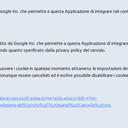
ogle Inc. che permette a questa Applicazione di integrare tali conte
estito da Google Inc. che permette a questa Applicazione di integrare 
condo quanto specificato dalla privacy policy del servizio.
rimuovere i cookie in qualsiasi momento attraverso le impostazioni de
unque essere cancellati ed è inoltre possibile disabilitare i cookies 
cookie-in-microsoft-edge-63947406-40ac-c3b8-57b9-
leziona,del%20sito%2C%20quindi%20Cancella%20ora.