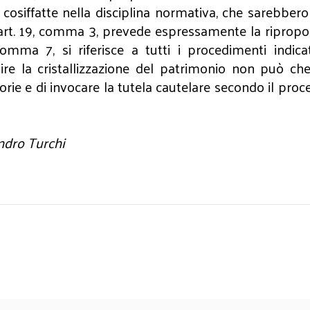
ni cosiffatte nella disciplina normativa, che sarebbe
) l’art. 19, comma 3, prevede espressamente la riprop
comma 7, si riferisce a tutti i procedimenti indic
ntire la cristallizzazione del patrimonio non può ch
torie e di invocare la tutela cautelare secondo il proc
ndro Turchi