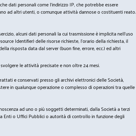
nche dati personali come l'indirizzo IP, che potrebbe essere
nno ad altri utenti, o comunque attività dannose o costituenti reato.
izio, alcuni dati personali la cui trasmissione è implicita nell'uso
rce Identifier) delle risorse richieste, l'orario della richiesta, il
lla risposta data dal server (buon fine, errore, ecc.) ed altri
svolgere le attività precisate e non oltre 24 mesi.
trattati e conservati presso gli archivi elettronici delle Società,
sistere in qualunque operazione o complesso di operazioni tra quelle
onoscenza ad uno o più soggetti determinati, dalla Società a terzi
 Enti o Uffici Pubblici o autorità di controllo in funzione degli