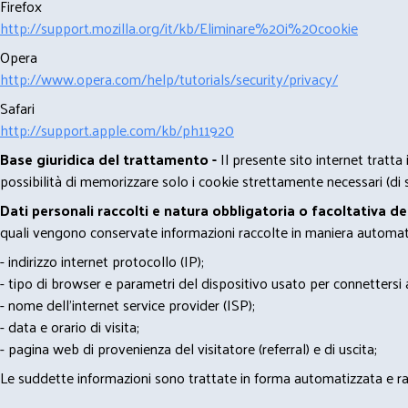
Firefox
http://support.mozilla.org/it/kb/Eliminare%20i%20cookie
Opera
http://www.opera.com/help/tutorials/security/privacy/
Safari
http://support.apple.com/kb/ph11920
Base giuridica del trattamento -
Il presente sito internet tratta
possibilità di memorizzare solo i cookie strettamente necessari (di s
Dati personali raccolti e natura obbligatoria o facoltativa d
quali vengono conservate informazioni raccolte in maniera automatiz
- indirizzo internet protocollo (IP);
- tipo di browser e parametri del dispositivo usato per connettersi a
- nome dell'internet service provider (ISP);
- data e orario di visita;
- pagina web di provenienza del visitatore (referral) e di uscita;
Le suddette informazioni sono trattate in forma automatizzata e racco