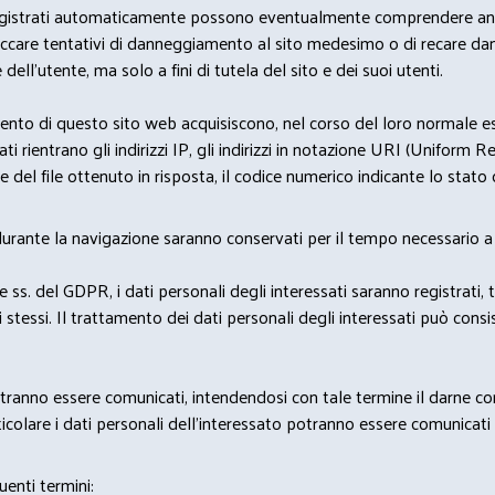
i dati registrati automaticamente possono eventualmente comprendere a
bloccare tentativi di danneggiamento al sito medesimo o di recare da
 dell'utente, ma solo a fini di tutela del sito e dei suoi utenti.
nto di questo sito web acquisiscono, nel corso del loro normale eserc
rientrano gli indirizzi IP, gli indirizzi in notazione URI (Uniform Resou
del file ottenuto in risposta, il codice numerico indicante lo stato de
 durante la navigazione saranno conservati per il tempo necessario a 
2 e ss. del GDPR, i dati personali degli interessati saranno registrati, 
 stessi. Il trattamento dei dati personali degli interessati può con
potranno essere comunicati, intendendosi con tale termine il darne c
icolare i dati personali dell’interessato potranno essere comunicati a
uenti termini: