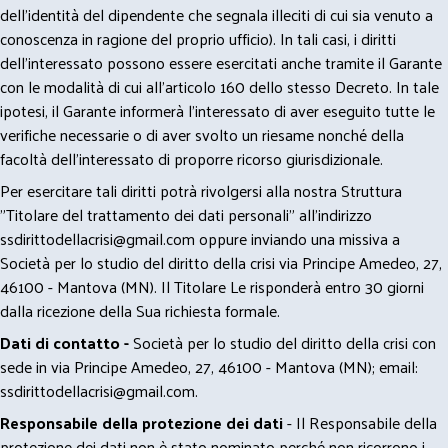
dell’identità del dipendente che segnala illeciti di cui sia venuto a
conoscenza in ragione del proprio ufficio). In tali casi, i diritti
dell’interessato possono essere esercitati anche tramite il Garante
con le modalità di cui all’articolo 160 dello stesso Decreto. In tale
ipotesi, il Garante informerà l’interessato di aver eseguito tutte le
verifiche necessarie o di aver svolto un riesame nonché della
facoltà dell’interessato di proporre ricorso giurisdizionale.
Per esercitare tali diritti potrà rivolgersi alla nostra Struttura
"Titolare del trattamento dei dati personali" all'indirizzo
ssdirittodellacrisi@gmail.com
oppure inviando una missiva a
Società per lo studio del diritto della crisi via Principe Amedeo, 27,
46100 - Mantova (MN). Il Titolare Le risponderà entro 30 giorni
dalla ricezione della Sua richiesta formale.
Dati di contatto -
Società per lo studio del diritto della crisi con
sede in via Principe Amedeo, 27, 46100 - Mantova (MN); email:
ssdirittodellacrisi@gmail.com
.
Responsabile della protezione dei dati
- Il Responsabile della
protezione dei dati non è stato nominato perché non ricorrono i