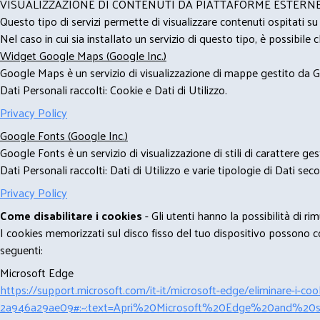
VISUALIZZAZIONE DI CONTENUTI DA PIATTAFORME ESTERN
Questo tipo di servizi permette di visualizzare contenuti ospitati s
Nel caso in cui sia installato un servizio di questo tipo, è possibile ch
Widget Google Maps (Google Inc.)
Google Maps è un servizio di visualizzazione di mappe gestito da Go
Dati Personali raccolti: Cookie e Dati di Utilizzo.
Privacy Policy
Google Fonts (Google Inc.)
Google Fonts è un servizio di visualizzazione di stili di carattere g
Dati Personali raccolti: Dati di Utilizzo e varie tipologie di Dati se
Privacy Policy
Come disabilitare i cookies
- Gli utenti hanno la possibilità di 
I cookies memorizzati sul disco fisso del tuo dispositivo possono com
seguenti:
Microsoft Edge
https://support.microsoft.com/it-it/microsoft-edge/eliminare-i-
2a946a29ae09#:~:text=Apri%20Microsoft%20Edge%20and%20se