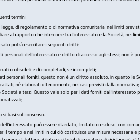
uenti termini:
 legge, di regolamento o di normativa comunitaria, nei limiti previst
iare al rapporto che intercorre tra l’interessato e la Società, nei lim
sato potrà esercitare i seguenti diritti:
 personali dell’interessato e diritto di accesso agli stessi; non è 
rrati o obsoleti e di completarli, se incompleti;
 dati personali forniti; questo non è un diritto assoluto, in quanto le
rattati, né elaborati ulteriormente, nei casi previsti dalla normativa;
e Società a terzi. Questo vale solo per i dati forniti dall’interessato 
omatizzati;
 si basi sul consenso.
itti dell’interessato può essere ritardato, limitato o escluso, con co
il tempo e nei limiti in cui ciò costituisca una misura necessaria e 
 al comma 1, lettere a) (interessi tutelati in materia di riciclaggio), e