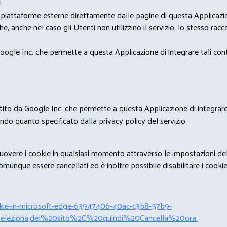
E
u piattaforme esterne direttamente dalle pagine di questa Applicazion
e, anche nel caso gli Utenti non utilizzino il servizio, lo stesso raccol
ogle Inc. che permette a questa Applicazione di integrare tali conte
estito da Google Inc. che permette a questa Applicazione di integrare 
condo quanto specificato dalla privacy policy del servizio.
rimuovere i cookie in qualsiasi momento attraverso le impostazioni de
unque essere cancellati ed è inoltre possibile disabilitare i cookies 
cookie-in-microsoft-edge-63947406-40ac-c3b8-57b9-
leziona,del%20sito%2C%20quindi%20Cancella%20ora.