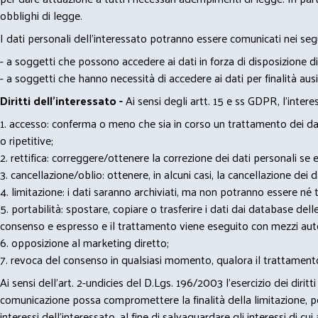
obblighi di legge.
I dati personali dell’interessato potranno essere comunicati nei seg
- a soggetti che possono accedere ai dati in forza di disposizione di
- a soggetti che hanno necessità di accedere ai dati per finalità ausil
Diritti dell’interessato -
Ai sensi degli artt. 15 e ss GDPR, l’interes
1. accesso: conferma o meno che sia in corso un trattamento dei dati
o ripetitive;
2. rettifica: correggere/ottenere la correzione dei dati personali se e
3. cancellazione/oblio: ottenere, in alcuni casi, la cancellazione dei
4. limitazione: i dati saranno archiviati, ma non potranno essere né t
5. portabilità: spostare, copiare o trasferire i dati dai database dell
consenso e espresso e il trattamento viene eseguito con mezzi aut
6. opposizione al marketing diretto;
7. revoca del consenso in qualsiasi momento, qualora il trattamento
Ai sensi dell’art. 2-undicies del D.Lgs. 196/2003 l’esercizio dei dir
comunicazione possa compromettere la finalità della limitazione, per 
interessi dell’interessato, al fine di salvaguardare gli interessi di cui