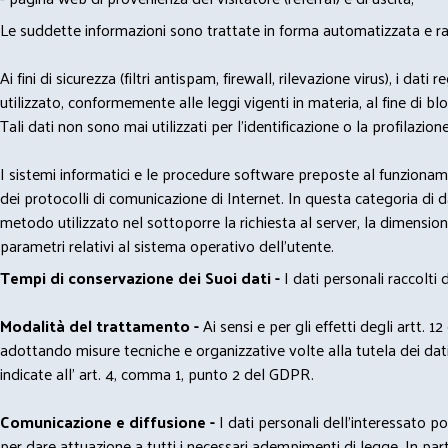
Le suddette informazioni sono trattate in forma automatizzata e racco
Ai fini di sicurezza (filtri antispam, firewall, rilevazione virus), 
utilizzato, conformemente alle leggi vigenti in materia, al fine di 
Tali dati non sono mai utilizzati per l'identificazione o la profilazione
I sistemi informatici e le procedure software preposte al funzioname
dei protocolli di comunicazione di Internet. In questa categoria di dati 
metodo utilizzato nel sottoporre la richiesta al server, la dimensione 
parametri relativi al sistema operativo dell'utente.
Tempi di conservazione dei Suoi dati -
I dati personali raccolti
Modalità del trattamento -
Ai sensi e per gli effetti degli artt. 1
adottando misure tecniche e organizzative volte alla tutela dei dati
indicate all' art. 4, comma 1, punto 2 del GDPR.
Comunicazione e diffusione -
I dati personali dell’interessato 
per dare attuazione a tutti i necessari adempimenti di legge. In part