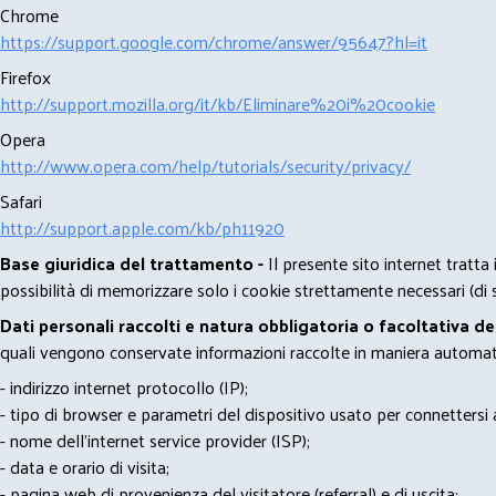
Chrome
https://support.google.com/chrome/answer/95647?hl=it
Firefox
http://support.mozilla.org/it/kb/Eliminare%20i%20cookie
Opera
http://www.opera.com/help/tutorials/security/privacy/
Safari
http://support.apple.com/kb/ph11920
Base giuridica del trattamento -
Il presente sito internet tratta
possibilità di memorizzare solo i cookie strettamente necessari (di s
Dati personali raccolti e natura obbligatoria o facoltativa d
quali vengono conservate informazioni raccolte in maniera automatiz
- indirizzo internet protocollo (IP);
- tipo di browser e parametri del dispositivo usato per connettersi a
- nome dell'internet service provider (ISP);
- data e orario di visita;
- pagina web di provenienza del visitatore (referral) e di uscita;