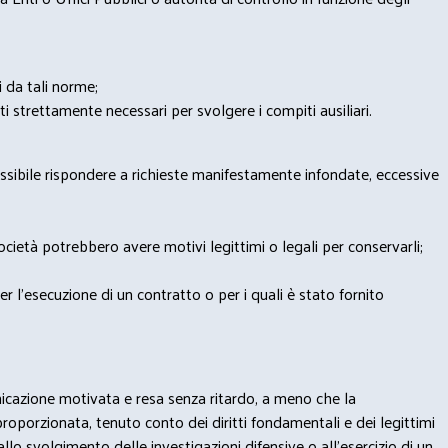
i da tali norme;
iti strettamente necessari per svolgere i compiti ausiliari.
possibile rispondere a richieste manifestamente infondate, eccessive
 Società potrebbero avere motivi legittimi o legali per conservarli;
per l’esecuzione di un contratto o per i quali è stato fornito
municazione motivata e resa senza ritardo, a meno che la
proporzionata, tenuto conto dei diritti fondamentali e dei legittimi
) (allo svolgimento delle investigazioni difensive o all’esercizio di un