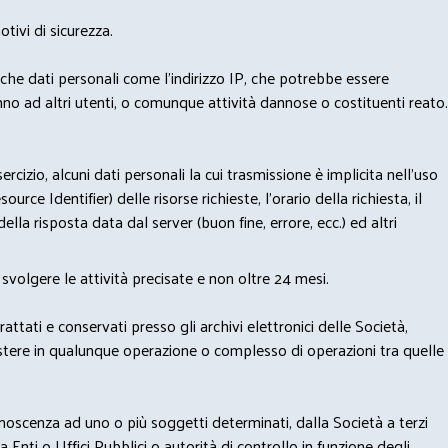
tivi di sicurezza.
nche dati personali come l'indirizzo IP, che potrebbe essere
nno ad altri utenti, o comunque attività dannose o costituenti reato.
izio, alcuni dati personali la cui trasmissione è implicita nell'uso
rce Identifier) delle risorse richieste, l'orario della richiesta, il
lla risposta data dal server (buon fine, errore, ecc.) ed altri
svolgere le attività precisate e non oltre 24 mesi.
trattati e conservati presso gli archivi elettronici delle Società,
sistere in qualunque operazione o complesso di operazioni tra quelle
onoscenza ad uno o più soggetti determinati, dalla Società a terzi
 Enti o Uffici Pubblici o autorità di controllo in funzione degli