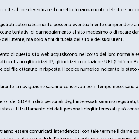
lte al fine di verificare il corretto funzionamento del sito e per mo
i dati registrati automaticamente possono eventualmente comprendere a
bloccare tentativi di danneggiamento al sito medesimo o di recare da
 dell'utente, ma solo a fini di tutela del sito e dei suoi utenti.
nto di questo sito web acquisiscono, nel corso del loro normale eserc
rientrano gli indirizzi IP, gli indirizzi in notazione URI (Uniform Resou
del file ottenuto in risposta, il codice numerico indicante lo stato de
 durante la navigazione saranno conservati per il tempo necessario a 
2 e ss. del GDPR, i dati personali degli interessati saranno registrati, 
 stessi. Il trattamento dei dati personali degli interessati può con
potranno essere comunicati, intendendosi con tale termine il darne c
icolare i dati personali dell’interessato potranno essere comunicati a