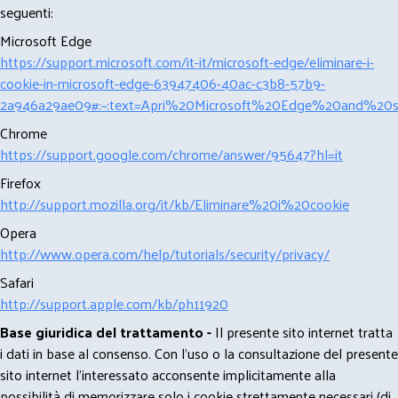
seguenti:
Microsoft Edge
https://support.microsoft.com/it-it/microsoft-edge/eliminare-i-
cookie-in-microsoft-edge-63947406-40ac-c3b8-57b9-
2a946a29ae09#:~:text=Apri%20Microsoft%20Edge%20and%20se
Chrome
https://support.google.com/chrome/answer/95647?hl=it
Firefox
http://support.mozilla.org/it/kb/Eliminare%20i%20cookie
Opera
http://www.opera.com/help/tutorials/security/privacy/
Safari
http://support.apple.com/kb/ph11920
Base giuridica del trattamento -
Il presente sito internet tratta
i dati in base al consenso. Con l'uso o la consultazione del presente
sito internet l’interessato acconsente implicitamente alla
possibilità di memorizzare solo i cookie strettamente necessari (di