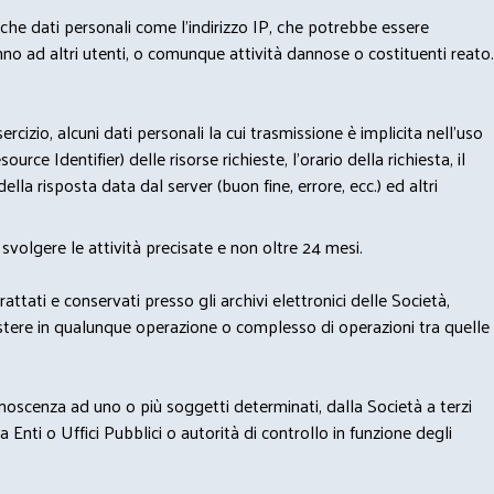
nche dati personali come l'indirizzo IP, che potrebbe essere
nno ad altri utenti, o comunque attività dannose o costituenti reato.
izio, alcuni dati personali la cui trasmissione è implicita nell'uso
rce Identifier) delle risorse richieste, l'orario della richiesta, il
lla risposta data dal server (buon fine, errore, ecc.) ed altri
svolgere le attività precisate e non oltre 24 mesi.
trattati e conservati presso gli archivi elettronici delle Società,
sistere in qualunque operazione o complesso di operazioni tra quelle
onoscenza ad uno o più soggetti determinati, dalla Società a terzi
 Enti o Uffici Pubblici o autorità di controllo in funzione degli