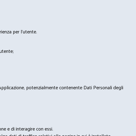
rienza per l'utente.
'utente;
 Applicazione, potenzialmente contenente Dati Personali degli
e e di interagire con essi.
ga dati di traffico relativi alle pagine in cui è installato.