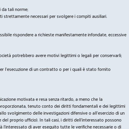
i da tali norme;
iti strettamente necessari per svolgere i compiti ausiliari.
possibile rispondere a richieste manifestamente infondate, eccessive
 Società potrebbero avere motivi legittimi o legali per conservarli;
per l’esecuzione di un contratto o per i quali è stato fornito
municazione motivata e resa senza ritardo, a meno che la
proporzionata, tenuto conto dei diritti fondamentali e dei legittimi
) (allo svolgimento delle investigazioni difensive o all’esercizio di un
el proprio ufficio). In tali casi, i diritti dell’interessato possono
à l’interessato di aver eseguito tutte le verifiche necessarie o di