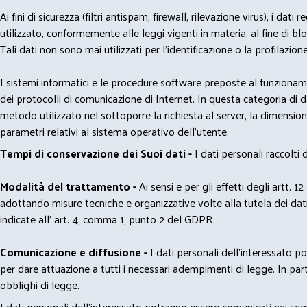
Ai fini di sicurezza (filtri antispam, firewall, rilevazione virus), 
utilizzato, conformemente alle leggi vigenti in materia, al fine di 
Tali dati non sono mai utilizzati per l'identificazione o la profilazione
I sistemi informatici e le procedure software preposte al funzioname
dei protocolli di comunicazione di Internet. In questa categoria di dati 
metodo utilizzato nel sottoporre la richiesta al server, la dimensione 
parametri relativi al sistema operativo dell'utente.
Tempi di conservazione dei Suoi dati -
I dati personali raccolti
Modalità del trattamento -
Ai sensi e per gli effetti degli artt. 1
adottando misure tecniche e organizzative volte alla tutela dei dati
indicate all' art. 4, comma 1, punto 2 del GDPR.
Comunicazione e diffusione -
I dati personali dell’interessato 
per dare attuazione a tutti i necessari adempimenti di legge. In part
obblighi di legge.
I dati personali dell’interessato potranno essere comunicati nei seg