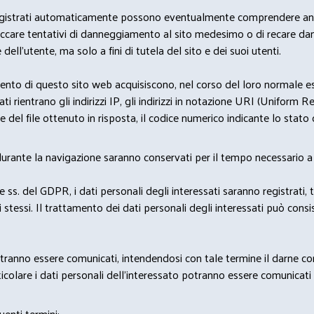
i dati registrati automaticamente possono eventualmente comprendere a
bloccare tentativi di danneggiamento al sito medesimo o di recare da
 dell'utente, ma solo a fini di tutela del sito e dei suoi utenti.
nto di questo sito web acquisiscono, nel corso del loro normale eserc
rientrano gli indirizzi IP, gli indirizzi in notazione URI (Uniform Resou
del file ottenuto in risposta, il codice numerico indicante lo stato de
 durante la navigazione saranno conservati per il tempo necessario a 
2 e ss. del GDPR, i dati personali degli interessati saranno registrati, 
 stessi. Il trattamento dei dati personali degli interessati può con
potranno essere comunicati, intendendosi con tale termine il darne c
icolare i dati personali dell’interessato potranno essere comunicati a
uenti termini: