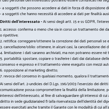
- a soggetti che possono accedere ai dati in forza di disposizione di
- a soggetti che hanno necessità di accedere ai dati per finalità ausil
Diritti dell’interessato -
Ai sensi degli artt. 15 e ss GDPR, l’interes
1. accesso: conferma o meno che sia in corso un trattamento dei dati
o ripetitive;
2. rettifica: correggere/ottenere la correzione dei dati personali se e
3. cancellazione/oblio: ottenere, in alcuni casi, la cancellazione dei
4. limitazione: i dati saranno archiviati, ma non potranno essere né t
5. portabilità: spostare, copiare o trasferire i dati dai database dell
consenso e espresso e il trattamento viene eseguito con mezzi aut
6. opposizione al marketing diretto;
7. revoca del consenso in qualsiasi momento, qualora il trattamento
Ai sensi dell’art. 2-undicies del D.Lgs. 196/2003 l’esercizio dei dir
comunicazione possa compromettere la finalità della limitazione, per 
interessi dell’interessato, al fine di salvaguardare gli interessi di cui
diritto in sede giudiziaria)ed f) (alla riservatezza dell’identità del di
essere esercitati anche tramite il Garante con le modalità di cui all’