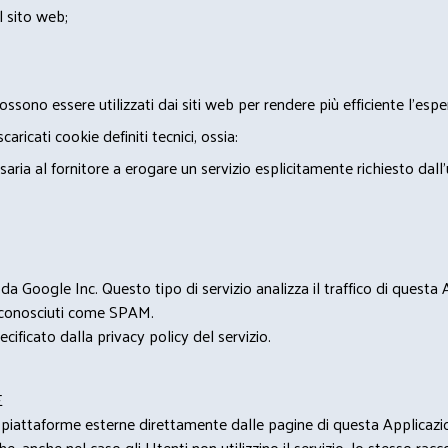
l sito web;
ossono essere utilizzati dai siti web per rendere più efficiente l'espe
ricati cookie definiti tecnici, ossia:
saria al fornitore a erogare un servizio esplicitamente richiesto dall
 Google Inc. Questo tipo di servizio analizza il traffico di questa
i riconosciuti come SPAM.
cificato dalla privacy policy del servizio.
E
u piattaforme esterne direttamente dalle pagine di questa Applicazion
e, anche nel caso gli Utenti non utilizzino il servizio, lo stesso raccol