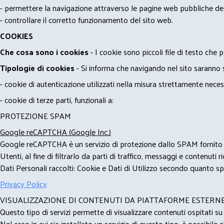
- permettere la navigazione attraverso le pagine web pubbliche de
- controllare il corretto funzionamento del sito web.
COOKIES
Che cosa sono i cookies
- I cookie sono piccoli file di testo che p
Tipologie di cookies
- Si informa che navigando nel sito saranno sca
- cookie di autenticazione utilizzati nella misura strettamente neces
- cookie di terze parti, funzionali a:
PROTEZIONE SPAM
Google reCAPTCHA (Google Inc.)
Google reCAPTCHA è un servizio di protezione dallo SPAM fornito da
Utenti, al fine di filtrarlo da parti di traffico, messaggi e contenut
Dati Personali raccolti: Cookie e Dati di Utilizzo secondo quanto spe
Privacy Policy
VISUALIZZAZIONE DI CONTENUTI DA PIATTAFORME ESTERN
Questo tipo di servizi permette di visualizzare contenuti ospitati s
Nel caso in cui sia installato un servizio di questo tipo, è possibile ch