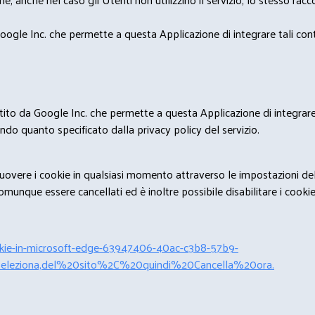
ogle Inc. che permette a questa Applicazione di integrare tali conte
estito da Google Inc. che permette a questa Applicazione di integrare 
condo quanto specificato dalla privacy policy del servizio.
rimuovere i cookie in qualsiasi momento attraverso le impostazioni de
unque essere cancellati ed è inoltre possibile disabilitare i cookies 
cookie-in-microsoft-edge-63947406-40ac-c3b8-57b9-
leziona,del%20sito%2C%20quindi%20Cancella%20ora.