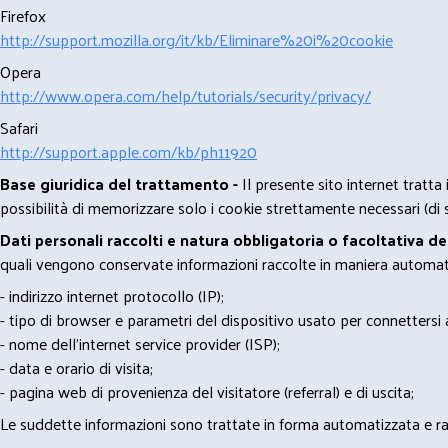
Firefox
http://support.mozilla.org/it/kb/Eliminare%20i%20cookie
Opera
http://www.opera.com/help/tutorials/security/privacy/
Safari
http://support.apple.com/kb/ph11920
Base giuridica del trattamento -
Il presente sito internet tratta
possibilità di memorizzare solo i cookie strettamente necessari (di s
Dati personali raccolti e natura obbligatoria o facoltativa d
quali vengono conservate informazioni raccolte in maniera automatiz
- indirizzo internet protocollo (IP);
- tipo di browser e parametri del dispositivo usato per connettersi a
- nome dell'internet service provider (ISP);
- data e orario di visita;
- pagina web di provenienza del visitatore (referral) e di uscita;
Le suddette informazioni sono trattate in forma automatizzata e racco