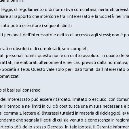
 legge, di regolamento o di normativa comunitaria, nei limiti previst
iare al rapporto che intercorre tra l’interessato e la Società, nei lim
sato potrà esercitare i seguenti diritti:
 personali dell’interessato e diritto di accesso agli stessi; non è 
rrati o obsoleti e di completarli, se incompleti;
 dati personali forniti; questo non è un diritto assoluto, in quanto le
rattati, né elaborati ulteriormente, nei casi previsti dalla normativa;
e Società a terzi. Questo vale solo per i dati forniti dall’interessato 
omatizzati;
 si basi sul consenso.
itti dell’interessato può essere ritardato, limitato o escluso, con co
il tempo e nei limiti in cui ciò costituisca una misura necessaria e 
 al comma 1, lettere a) (interessi tutelati in materia di riciclaggio), e
pendente che segnala illeciti di cui sia venuto a conoscenza in ragione d
articolo 160 dello stesso Decreto. In tale ipotesi, il Garante informer