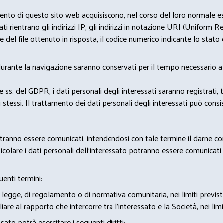
nto di questo sito web acquisiscono, nel corso del loro normale eserc
rientrano gli indirizzi IP, gli indirizzi in notazione URI (Uniform Resou
del file ottenuto in risposta, il codice numerico indicante lo stato de
 durante la navigazione saranno conservati per il tempo necessario a 
2 e ss. del GDPR, i dati personali degli interessati saranno registrati, 
 stessi. Il trattamento dei dati personali degli interessati può con
potranno essere comunicati, intendendosi con tale termine il darne c
icolare i dati personali dell’interessato potranno essere comunicati a
uenti termini:
 legge, di regolamento o di normativa comunitaria, nei limiti previst
iare al rapporto che intercorre tra l’interessato e la Società, nei lim
sato potrà esercitare i seguenti diritti: