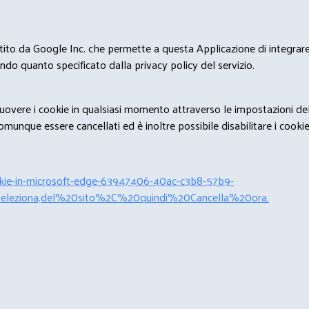
estito da Google Inc. che permette a questa Applicazione di integrare 
condo quanto specificato dalla privacy policy del servizio.
rimuovere i cookie in qualsiasi momento attraverso le impostazioni de
unque essere cancellati ed è inoltre possibile disabilitare i cookies 
cookie-in-microsoft-edge-63947406-40ac-c3b8-57b9-
leziona,del%20sito%2C%20quindi%20Cancella%20ora.