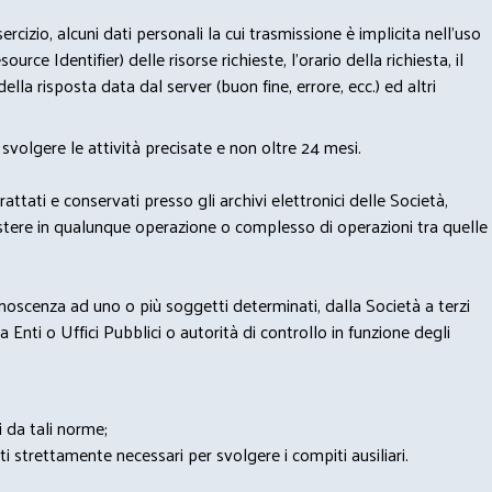
izio, alcuni dati personali la cui trasmissione è implicita nell'uso
rce Identifier) delle risorse richieste, l'orario della richiesta, il
lla risposta data dal server (buon fine, errore, ecc.) ed altri
svolgere le attività precisate e non oltre 24 mesi.
trattati e conservati presso gli archivi elettronici delle Società,
sistere in qualunque operazione o complesso di operazioni tra quelle
onoscenza ad uno o più soggetti determinati, dalla Società a terzi
 Enti o Uffici Pubblici o autorità di controllo in funzione degli
i da tali norme;
iti strettamente necessari per svolgere i compiti ausiliari.