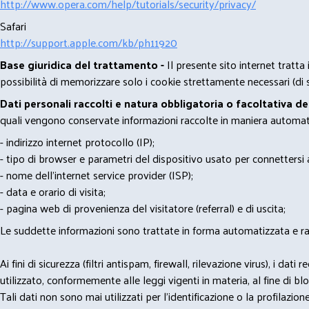
http://www.opera.com/help/tutorials/security/privacy/
Safari
http://support.apple.com/kb/ph11920
Base giuridica del trattamento -
Il presente sito internet tratta
possibilità di memorizzare solo i cookie strettamente necessari (di s
Dati personali raccolti e natura obbligatoria o facoltativa d
quali vengono conservate informazioni raccolte in maniera automatiz
- indirizzo internet protocollo (IP);
- tipo di browser e parametri del dispositivo usato per connettersi a
- nome dell'internet service provider (ISP);
- data e orario di visita;
- pagina web di provenienza del visitatore (referral) e di uscita;
Le suddette informazioni sono trattate in forma automatizzata e racco
Ai fini di sicurezza (filtri antispam, firewall, rilevazione virus), 
utilizzato, conformemente alle leggi vigenti in materia, al fine di 
Tali dati non sono mai utilizzati per l'identificazione o la profilazione