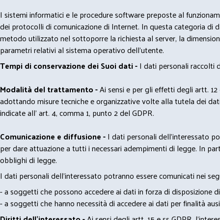
I sistemi informatici e le procedure software preposte al funzioname
dei protocolli di comunicazione di Internet. In questa categoria di dati 
metodo utilizzato nel sottoporre la richiesta al server, la dimensione 
parametri relativi al sistema operativo dell'utente.
Tempi di conservazione dei Suoi dati -
I dati personali raccolti
Modalità del trattamento -
Ai sensi e per gli effetti degli artt. 1
adottando misure tecniche e organizzative volte alla tutela dei dati
indicate all' art. 4, comma 1, punto 2 del GDPR.
Comunicazione e diffusione -
I dati personali dell’interessato 
per dare attuazione a tutti i necessari adempimenti di legge. In part
obblighi di legge.
I dati personali dell’interessato potranno essere comunicati nei seg
- a soggetti che possono accedere ai dati in forza di disposizione di
- a soggetti che hanno necessità di accedere ai dati per finalità ausil
Diritti dell’interessato -
Ai sensi degli artt. 15 e ss GDPR, l’interes