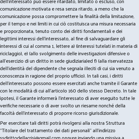
dell’interessato può essere ritardato, limitato o escluso, con
comunicazione motivata e resa senza ritardo, a meno che la
comunicazione possa compromettere la finalità della limitazione,
per il tempo e nei limiti in cui ciò costituisca una misura necessaria
e proporzionata, tenuto conto dei diritti fondamentali e dei
legittimi interessi dell’interessato, al fine di salvaguardare gli
interessi di cui al comma 1, lettere a) (interessi tutelati in materia di
riciclaggio), e) (allo svolgimento delle investigazioni difensive o
all’esercizio di un diritto in sede giudiziaria)ed f) (alla riservatezza
dell’identità del dipendente che segnala illeciti di cui sia venuto a
conoscenza in ragione del proprio ufficio). In tali casi, i diritti
dell’interessato possono essere esercitati anche tramite il Garante
con le modalità di cui all’articolo 160 dello stesso Decreto. In tale
ipotesi, il Garante informerà l’interessato di aver eseguito tutte le
verifiche necessarie o di aver svolto un riesame nonché della
facoltà dell’interessato di proporre ricorso giurisdizionale.
Per esercitare tali diritti potrà rivolgersi alla nostra Struttura
"Titolare del trattamento dei dati personali" all'indirizzo
ssdirittodellacrisi@gmail.com
oppure inviando una missiva a