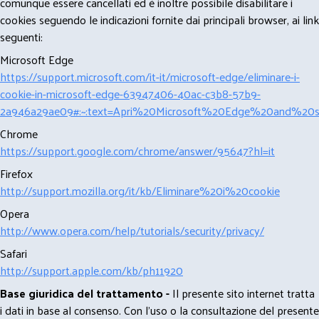
comunque essere cancellati ed è inoltre possibile disabilitare i
cookies seguendo le indicazioni fornite dai principali browser, ai link
seguenti:
Microsoft Edge
https://support.microsoft.com/it-it/microsoft-edge/eliminare-i-
cookie-in-microsoft-edge-63947406-40ac-c3b8-57b9-
2a946a29ae09#:~:text=Apri%20Microsoft%20Edge%20and%20se
Chrome
https://support.google.com/chrome/answer/95647?hl=it
Firefox
http://support.mozilla.org/it/kb/Eliminare%20i%20cookie
Opera
http://www.opera.com/help/tutorials/security/privacy/
Safari
http://support.apple.com/kb/ph11920
Base giuridica del trattamento -
Il presente sito internet tratta
i dati in base al consenso. Con l'uso o la consultazione del presente