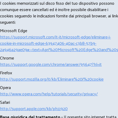
I cookies memorizzati sul disco fisso del tuo dispositivo possono
comunque essere cancellati ed è inoltre possibile disabilitare i
cookies seguendo le indicazioni fornite dai principali browser, ai link
seguenti:
Microsoft Edge
https://support.microsoft.com/it-it/microsoft-edge/eliminare-i-
cookie-in-microsoft-edge-63947406-40ac-c3b8-57b9-
2a946a29ae09#:~:text=Apri%20Microsoft%20Edge%20and%20se
Chrome
https://support.google.com/chrome/answer/95647?hl=it
Firefox
http://support.mozilla.org/it/kb/Eliminare%20i%20cookie
Opera
http://www.opera.com/help/tutorials/security/privacy/
Safari
http://support.apple.com/kb/ph11920
Base giuridica del trattamento -
Il presente sito internet tratta