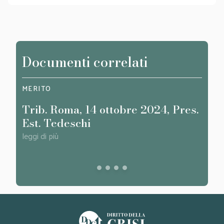
Documenti correlati
MERITO
MERI
Trib. Roma, 14 ottobre 2024, Pres.
Trib
Est. Tedeschi
Cal
leggi di più
leggi d