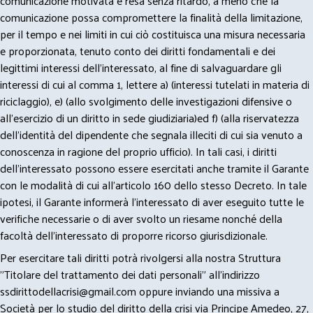
comunicazione motivata e resa senza ritardo, a meno che la
comunicazione possa compromettere la finalità della limitazione,
per il tempo e nei limiti in cui ciò costituisca una misura necessaria
e proporzionata, tenuto conto dei diritti fondamentali e dei
legittimi interessi dell’interessato, al fine di salvaguardare gli
interessi di cui al comma 1, lettere a) (interessi tutelati in materia di
riciclaggio), e) (allo svolgimento delle investigazioni difensive o
all’esercizio di un diritto in sede giudiziaria)ed f) (alla riservatezza
dell’identità del dipendente che segnala illeciti di cui sia venuto a
conoscenza in ragione del proprio ufficio). In tali casi, i diritti
dell’interessato possono essere esercitati anche tramite il Garante
con le modalità di cui all’articolo 160 dello stesso Decreto. In tale
ipotesi, il Garante informerà l’interessato di aver eseguito tutte le
verifiche necessarie o di aver svolto un riesame nonché della
facoltà dell’interessato di proporre ricorso giurisdizionale.
Per esercitare tali diritti potrà rivolgersi alla nostra Struttura
"Titolare del trattamento dei dati personali" all'indirizzo
ssdirittodellacrisi@gmail.com
oppure inviando una missiva a
Società per lo studio del diritto della crisi via Principe Amedeo, 27,