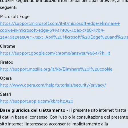
cookies seguendo le indicazioni fornite dai principali browser, ai link
seguenti:
Microsoft Edge
https://support.microsoft.com/it-it/microsoft-edge/eliminare-i-
cookie-in-microsoft-edge-63947406-40ac-c3b8-57b9-
2a946a29ae09#:~:text=Apri%20Microsoft%20Edge%20and%20se
Chrome
https://support.google.com/chrome/answer/95647?hl=it
Firefox
http://support.mozilla.org/it/kb/Eliminare%20i%20cookie
Opera
http://www.opera.com/help/tutorials/security/privacy/
Safari
http://support.apple.com/kb/ph11920
Base giuridica del trattamento -
Il presente sito internet tratta
i dati in base al consenso. Con l'uso o la consultazione del presente
sito internet l’interessato acconsente implicitamente alla