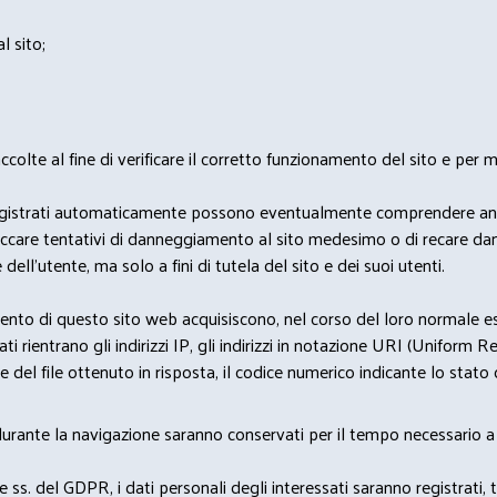
l sito;
lte al fine di verificare il corretto funzionamento del sito e per mo
i dati registrati automaticamente possono eventualmente comprendere a
bloccare tentativi di danneggiamento al sito medesimo o di recare da
 dell'utente, ma solo a fini di tutela del sito e dei suoi utenti.
nto di questo sito web acquisiscono, nel corso del loro normale eserc
rientrano gli indirizzi IP, gli indirizzi in notazione URI (Uniform Resou
del file ottenuto in risposta, il codice numerico indicante lo stato de
 durante la navigazione saranno conservati per il tempo necessario a 
2 e ss. del GDPR, i dati personali degli interessati saranno registrati, 