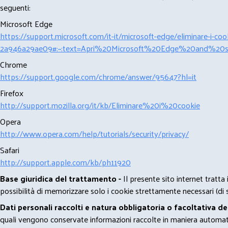
seguenti:
Microsoft Edge
https://support.microsoft.com/it-it/microsoft-edge/eliminare-i-
2a946a29ae09#:~:text=Apri%20Microsoft%20Edge%20and%20se
Chrome
https://support.google.com/chrome/answer/95647?hl=it
Firefox
http://support.mozilla.org/it/kb/Eliminare%20i%20cookie
Opera
http://www.opera.com/help/tutorials/security/privacy/
Safari
http://support.apple.com/kb/ph11920
Base giuridica del trattamento -
Il presente sito internet tratta
possibilità di memorizzare solo i cookie strettamente necessari (di s
Dati personali raccolti e natura obbligatoria o facoltativa d
quali vengono conservate informazioni raccolte in maniera automatiz