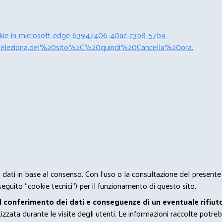
cookie-in-microsoft-edge-63947406-40ac-c3b8-57b9-
leziona,del%20sito%2C%20quindi%20Cancella%20ora.
 i dati in base al consenso. Con l'uso o la consultazione del presente
eguito “cookie tecnici”) per il funzionamento di questo sito.
el conferimento dei dati e conseguenze di un eventuale rifiuto
zata durante le visite degli utenti. Le informazioni raccolte potreb