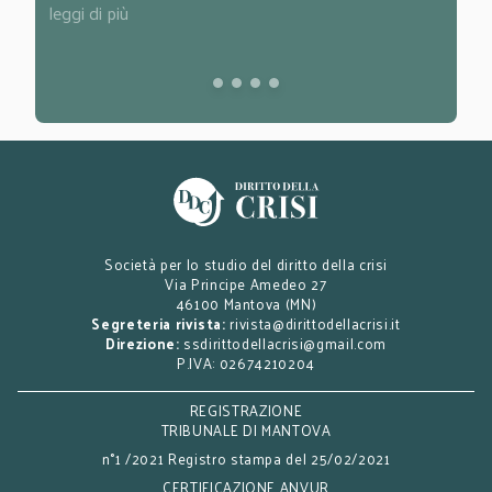
leggi di più
leggi d
Società per lo studio del diritto della crisi
Via Principe Amedeo 27
46100 Mantova (MN)
Segreteria rivista:
rivista@dirittodellacrisi.it
Direzione:
ssdirittodellacrisi@gmail.com
P.IVA: 02674210204
REGISTRAZIONE
TRIBUNALE DI MANTOVA
n°1 /2021 Registro stampa del 25/02/2021
CERTIFICAZIONE ANVUR