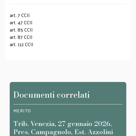
art. 7 CCII
art. 47 CCII
art. 85 CCII
art. 87 CCII
art. 112 CCII
Documenti correlati
MERITO
MERI
Trib. Venezia, 27 gennaio 2026,
Trib
Pres. Campagnolo, Est. Azzolini
Simo