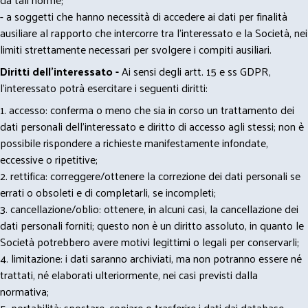
- a soggetti che hanno necessità di accedere ai dati per finalità
ausiliare al rapporto che intercorre tra l’interessato e la Società, nei
limiti strettamente necessari per svolgere i compiti ausiliari.
Diritti dell’interessato -
Ai sensi degli artt. 15 e ss GDPR,
l’interessato potrà esercitare i seguenti diritti:
1. accesso: conferma o meno che sia in corso un trattamento dei
dati personali dell’interessato e diritto di accesso agli stessi; non è
possibile rispondere a richieste manifestamente infondate,
eccessive o ripetitive;
2. rettifica: correggere/ottenere la correzione dei dati personali se
errati o obsoleti e di completarli, se incompleti;
3. cancellazione/oblio: ottenere, in alcuni casi, la cancellazione dei
dati personali forniti; questo non è un diritto assoluto, in quanto le
Società potrebbero avere motivi legittimi o legali per conservarli;
4. limitazione: i dati saranno archiviati, ma non potranno essere né
trattati, né elaborati ulteriormente, nei casi previsti dalla
normativa;
5. portabilità: spostare, copiare o trasferire i dati dai database