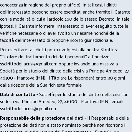
conoscenza in ragione del proprio ufficio). In tali casi, i diritti
dell’interessato possono essere esercitati anche tramite il Garante
con le modalità di cui all’articolo 160 dello stesso Decreto. In tale
ipotesi, il Garante informerà l’interessato di aver eseguito tutte le
verifiche necessarie o di aver svolto un riesame nonché della
facoltà dell’interessato di proporre ricorso giurisdizionale.
Per esercitare tali diritti potrà rivolgersi alla nostra Struttura
"Titolare del trattamento dei dati personali" all'indirizzo
ssdirittodellacrisi@gmail.com
oppure inviando una missiva a
Società per lo studio del diritto della crisi via Principe Amedeo, 27,
46100 - Mantova (MN). Il Titolare Le risponderà entro 30 giorni
dalla ricezione della Sua richiesta formale.
Dati di contatto -
Società per lo studio del diritto della crisi con
sede in via Principe Amedeo, 27, 46100 - Mantova (MN); email:
ssdirittodellacrisi@gmail.com
.
Responsabile della protezione dei dati
- Il Responsabile della
protezione dei dati non è stato nominato perché non ricorrono i
presupposti di cui all’art 37 del Regolamento (UE) 2016/679.