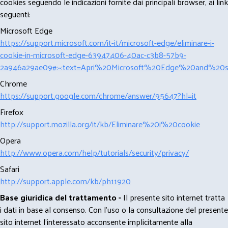
cookies seguendo le indicazioni fornite dai principali browser, ai link
seguenti:
Microsoft Edge
https://support.microsoft.com/it-it/microsoft-edge/eliminare-i-
cookie-in-microsoft-edge-63947406-40ac-c3b8-57b9-
2a946a29ae09#:~:text=Apri%20Microsoft%20Edge%20and%20se
Chrome
https://support.google.com/chrome/answer/95647?hl=it
Firefox
http://support.mozilla.org/it/kb/Eliminare%20i%20cookie
Opera
http://www.opera.com/help/tutorials/security/privacy/
Safari
http://support.apple.com/kb/ph11920
Base giuridica del trattamento -
Il presente sito internet tratta
i dati in base al consenso. Con l'uso o la consultazione del presente
sito internet l’interessato acconsente implicitamente alla