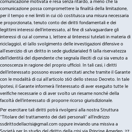
comunicazione motivata e resa senza ritardo, a meno che la
comunicazione possa compromettere la finalità della limitazione,
per il tempo e nei limiti in cui ciò costituisca una misura necessaria
e proporzionata, tenuto conto dei diritti fondamentali e dei
legittimi interessi dell’interessato, al fine di salvaguardare gli
interessi di cui al comma 1, lettere a) (interessi tutelati in materia di
riciclaggio), e) (allo svolgimento delle investigazioni difensive o
all’esercizio di un diritto in sede giudiziaria)ed f) (alla riservatezza
dell’identità del dipendente che segnala illeciti di cui sia venuto a
conoscenza in ragione del proprio ufficio). In tali casi, i diritti
dell’interessato possono essere esercitati anche tramite il Garante
con le modalità di cui all’articolo 160 dello stesso Decreto. In tale
ipotesi, il Garante informerà l’interessato di aver eseguito tutte le
verifiche necessarie o di aver svolto un riesame nonché della
facoltà dell’interessato di proporre ricorso giurisdizionale.
Per esercitare tali diritti potrà rivolgersi alla nostra Struttura
"Titolare del trattamento dei dati personali" all'indirizzo
ssdirittodellacrisi@gmail.com
oppure inviando una missiva a
Società per lo studio del diritto della crisi via Principe Amedeo, 27,