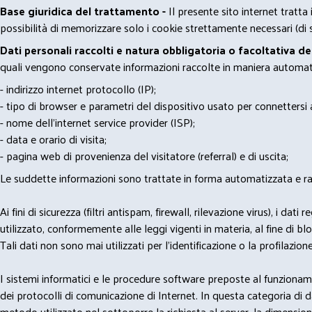
Base giuridica del trattamento -
Il presente sito internet tratta
possibilità di memorizzare solo i cookie strettamente necessari (di s
Dati personali raccolti e natura obbligatoria o facoltativa d
quali vengono conservate informazioni raccolte in maniera automatiz
- indirizzo internet protocollo (IP);
- tipo di browser e parametri del dispositivo usato per connettersi a
- nome dell'internet service provider (ISP);
- data e orario di visita;
- pagina web di provenienza del visitatore (referral) e di uscita;
Le suddette informazioni sono trattate in forma automatizzata e racco
Ai fini di sicurezza (filtri antispam, firewall, rilevazione virus), 
utilizzato, conformemente alle leggi vigenti in materia, al fine di 
Tali dati non sono mai utilizzati per l'identificazione o la profilazione
I sistemi informatici e le procedure software preposte al funzioname
dei protocolli di comunicazione di Internet. In questa categoria di dati 
metodo utilizzato nel sottoporre la richiesta al server, la dimensione 