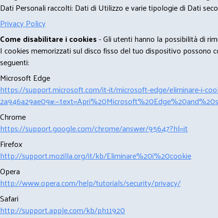
Dati Personali raccolti: Dati di Utilizzo e varie tipologie di Dati se
Privacy Policy
Come disabilitare i cookies
- Gli utenti hanno la possibilità di 
I cookies memorizzati sul disco fisso del tuo dispositivo possono com
seguenti:
Microsoft Edge
https://support.microsoft.com/it-it/microsoft-edge/eliminare-i-
2a946a29ae09#:~:text=Apri%20Microsoft%20Edge%20and%20se
Chrome
https://support.google.com/chrome/answer/95647?hl=it
Firefox
http://support.mozilla.org/it/kb/Eliminare%20i%20cookie
Opera
http://www.opera.com/help/tutorials/security/privacy/
Safari
http://support.apple.com/kb/ph11920