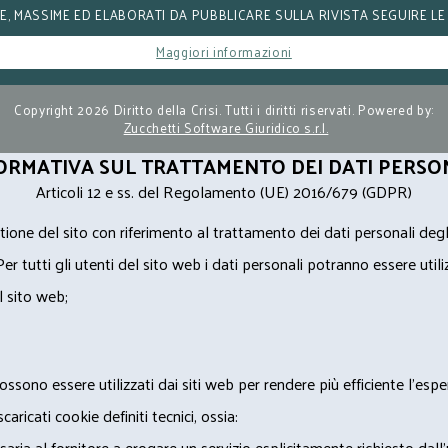
, MASSIME ED ELABORATI DA PUBBLICARE SULLA RIVISTA SEGUIRE LE
Maggiori informazioni
Copyright 2026 Diritto della Crisi. Tutti i diritti riservati. Powered by:
Zucchetti Software Giuridico s.r.l.
ORMATIVA SUL TRATTAMENTO DEI DATI PERSO
Articoli 12 e ss. del Regolamento (UE) 2016/679 (GDPR)
ione del sito con riferimento al trattamento dei dati personali degl
Per tutti gli utenti del sito web i dati personali potranno essere utili
l sito web;
ossono essere utilizzati dai siti web per rendere più efficiente l'espe
ricati cookie definiti tecnici, ossia:
saria al fornitore a erogare un servizio esplicitamente richiesto dall