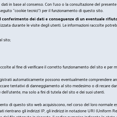
 i dati in base al consenso. Con l'uso o la consultazione del presente
eguito “cookie tecnici”) per il funzionamento di questo sito.
el conferimento dei dati e conseguenze di un eventuale rifiuto
zata durante le visite degli utenti. Le informazioni raccolte potreb
l sito;
lte al fine di verificare il corretto funzionamento del sito e per mo
i dati registrati automaticamente possono eventualmente comprendere a
bloccare tentativi di danneggiamento al sito medesimo o di recare da
 dell'utente, ma solo a fini di tutela del sito e dei suoi utenti.
nto di questo sito web acquisiscono, nel corso del loro normale eserc
rientrano gli indirizzi IP, gli indirizzi in notazione URI (Uniform Resou
del file ottenuto in risposta, il codice numerico indicante lo stato de