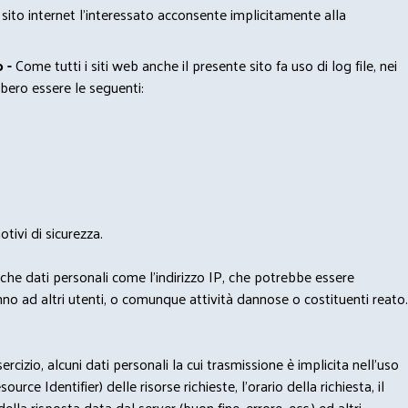
 sito internet l’interessato acconsente implicitamente alla
 -
Come tutti i siti web anche il presente sito fa uso di log file, nei
bero essere le seguenti:
tivi di sicurezza.
nche dati personali come l'indirizzo IP, che potrebbe essere
nno ad altri utenti, o comunque attività dannose o costituenti reato.
izio, alcuni dati personali la cui trasmissione è implicita nell'uso
rce Identifier) delle risorse richieste, l'orario della richiesta, il
lla risposta data dal server (buon fine, errore, ecc.) ed altri