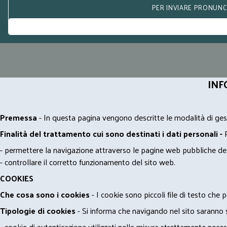
PER INVIARE PRONUNCE
INF
Premessa
- In questa pagina vengono descritte le modalità di gest
Finalità del trattamento cui sono destinati i dati personali -
- permettere la navigazione attraverso le pagine web pubbliche de
- controllare il corretto funzionamento del sito web.
COOKIES
Che cosa sono i cookies
- I cookie sono piccoli file di testo che p
Tipologie di cookies
- Si informa che navigando nel sito saranno sca
- cookie di autenticazione utilizzati nella misura strettamente neces