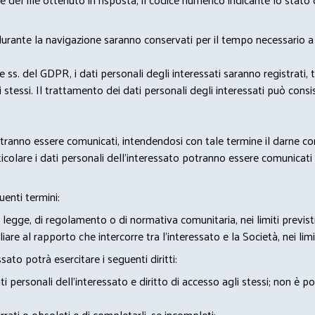
 durante la navigazione saranno conservati per il tempo necessario a 
2 e ss. del GDPR, i dati personali degli interessati saranno registrati, 
 stessi. Il trattamento dei dati personali degli interessati può con
potranno essere comunicati, intendendosi con tale termine il darne c
icolare i dati personali dell’interessato potranno essere comunicati a
uenti termini:
 legge, di regolamento o di normativa comunitaria, nei limiti previst
iare al rapporto che intercorre tra l’interessato e la Società, nei lim
sato potrà esercitare i seguenti diritti:
 personali dell’interessato e diritto di accesso agli stessi; non è 
rrati o obsoleti e di completarli, se incompleti;