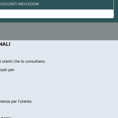
 SEGUENTI INDICAZIONI
NALI
i utenti che lo consultano.
zzati per:
rienza per l'utente.
'utente;