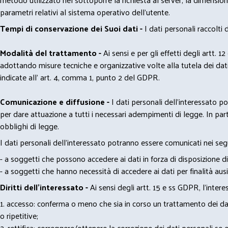
parametri relativi al sistema operativo dell'utente.
Tempi di conservazione dei Suoi dati -
I dati personali raccolti
Modalità del trattamento -
Ai sensi e per gli effetti degli artt. 1
adottando misure tecniche e organizzative volte alla tutela dei dati
indicate all' art. 4, comma 1, punto 2 del GDPR.
Comunicazione e diffusione -
I dati personali dell’interessato 
per dare attuazione a tutti i necessari adempimenti di legge. In part
obblighi di legge.
I dati personali dell’interessato potranno essere comunicati nei seg
- a soggetti che possono accedere ai dati in forza di disposizione di
- a soggetti che hanno necessità di accedere ai dati per finalità ausil
Diritti dell’interessato -
Ai sensi degli artt. 15 e ss GDPR, l’interes
1. accesso: conferma o meno che sia in corso un trattamento dei dati
o ripetitive;
2. rettifica: correggere/ottenere la correzione dei dati personali se e