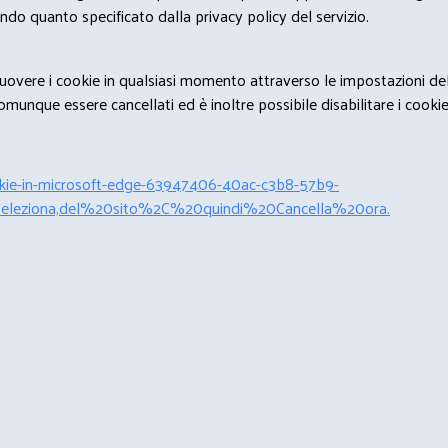
condo quanto specificato dalla privacy policy del servizio.
rimuovere i cookie in qualsiasi momento attraverso le impostazioni de
unque essere cancellati ed è inoltre possibile disabilitare i cookies 
cookie-in-microsoft-edge-63947406-40ac-c3b8-57b9-
leziona,del%20sito%2C%20quindi%20Cancella%20ora.