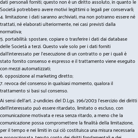
dati personali forniti; questo non è un diritto assoluto, in quanto le
Società potrebbero avere motivi legittimi o legali per conservarli;
4. limitazione: i dati saranno archiviati, ma non potranno essere né
trattati, né elaborati ulteriormente, nei casi previsti dalla
normativa;
5. portabilità: spostare, copiare o trasferire i dati dai database
delle Società a terzi. Questo vale solo per i dati forniti
dall’interessato per l’esecuzione di un contratto o per i quali è
stato fornito consenso e espresso e il trattamento viene eseguito
con mezzi automatizzati;
6. opposizione al marketing diretto;
7. revoca del consenso in qualsiasi momento, qualora il
trattamento si basi sul consenso.
Ai sensi dell’art. 2-undicies del D.Lgs. 196/2003 l’esercizio dei diritti
dell’interessato può essere ritardato, limitato o escluso, con
comunicazione motivata e resa senza ritardo, a meno che la
comunicazione possa compromettere la finalità della limitazione,
per il tempo e nei limiti in cui ciò costituisca una misura necessaria
e proporzionata, tenuto conto dei diritti fondamentali e dei