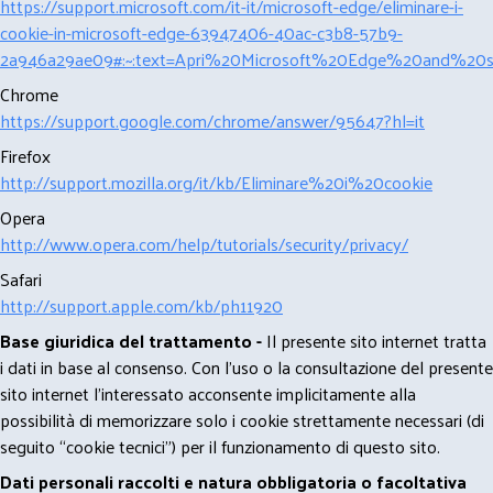
https://support.microsoft.com/it-it/microsoft-edge/eliminare-i-
cookie-in-microsoft-edge-63947406-40ac-c3b8-57b9-
2a946a29ae09#:~:text=Apri%20Microsoft%20Edge%20and%20se
Chrome
https://support.google.com/chrome/answer/95647?hl=it
Firefox
http://support.mozilla.org/it/kb/Eliminare%20i%20cookie
Opera
http://www.opera.com/help/tutorials/security/privacy/
Safari
http://support.apple.com/kb/ph11920
Base giuridica del trattamento -
Il presente sito internet tratta
i dati in base al consenso. Con l'uso o la consultazione del presente
sito internet l’interessato acconsente implicitamente alla
possibilità di memorizzare solo i cookie strettamente necessari (di
seguito “cookie tecnici”) per il funzionamento di questo sito.
Dati personali raccolti e natura obbligatoria o facoltativa