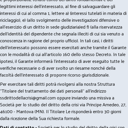
legittimi interessi dell’interessato, al fine di salvaguardare gli
interessi di cui al comma 1, lettere a) (interessi tutelati in materia di
riciclaggio), e) (allo svolgimento delle investigazioni difensive o
all’esercizio di un diritto in sede giudiziaria)ed f) (alla riservatezza
dell’identità del dipendente che segnala illeciti di cui sia venuto a
conoscenza in ragione del proprio ufficio). In tali casi, i diritti
dell’interessato possono essere esercitati anche tramite il Garante
con le modalità di cui all’articolo 160 dello stesso Decreto. In tale
ipotesi, il Garante informerà l’interessato di aver eseguito tutte le
verifiche necessarie o di aver svolto un riesame nonché della
facoltà dell’interessato di proporre ricorso giurisdizionale.
Per esercitare tali diritti potrà rivolgersi alla nostra Struttura
"Titolare del trattamento dei dati personali" all'indirizzo
ssdirittodellacrisi@gmail.com
oppure inviando una missiva a
Società per lo studio del diritto della crisi via Principe Amedeo, 27,
46100 - Mantova (MN). Il Titolare Le risponderà entro 30 giorni
dalla ricezione della Sua richiesta formale.
Dati di contatto -
Società per lo studio del diritto della crisi con