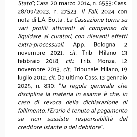
Stato
”; Cass 20 marzo 2014, n. 6553; Cass.
28/09/2023, n. 27523,
Il Fall
, 2024 con
nota di L.A. Bottai,
La Cassazione torna su
vari profili attinenti al compenso da
liquidare ai curatori, con rilevanti effetti
extra-processuali
; App. Bologna 2
novembre 2021,
cit
; Trib. Milano 13
febbraio 2018,
cit.
; Trib. Monza, 12
novembre 2013,
cit
.; Tribunale Milano, 19
luglio 2012,
cit
. Da ultimo Cass. 13 gennaio
2025, n. 830: “
la regola generale che
disciplina la materia in esame è che, in
caso di revoca della dichiarazione di
fallimento, l'Erario è tenuto al pagamento
se non sussiste responsabilità del
creditore istante o del debitore
”.