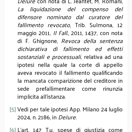
DeJure
con nota di L. Jeantet, M. Romani,
La liquidazione del compenso del
difensore nominato dal curatore del
fallimento revocato
, Trib. Sulmona, 12
maggio 2011,
Il Fall.
, 2011, 1437, con nota
di F. Ghignone,
Revoca della sentenza
dichiarativa di fallimento ed effetti
sostanziali e processuali
, relativa ad una
ipotesi nella quale la corte di appello
aveva revocato il fallimento qualificando
la mancata comparizione del creditore in
sede prefallimentare come rinunzia
implicita all’istanza.
[5]
Vedi per tale ipotesi App. Milano 24 luglio
2024, n. 2186, in
DeJure
.
[6]
L’art. 147 T.u. spese di giustizia come