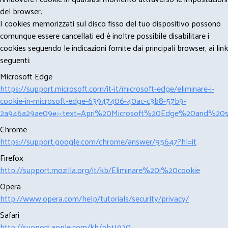
del browser.
I cookies memorizzati sul disco fisso del tuo dispositivo possono
comunque essere cancellati ed è inoltre possibile disabilitare i
cookies seguendo le indicazioni fornite dai principali browser, ai link
seguenti:
Microsoft Edge
https://support.microsoft.com/it-it/microsoft-edge/eliminare-i-
cookie-in-microsoft-edge-63947406-40ac-c3b8-57b9-
2a946a29ae09#:~:text=Apri%20Microsoft%20Edge%20and%20se
Chrome
https://support.google.com/chrome/answer/95647?hl=it
Firefox
http://support.mozilla.org/it/kb/Eliminare%20i%20cookie
Opera
http://www.opera.com/help/tutorials/security/privacy/
Safari
http://support.apple.com/kb/ph11920