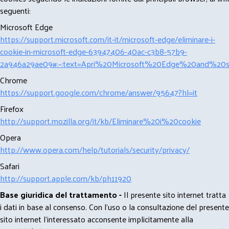
seguenti:
Microsoft Edge
https://support.microsoft.com/it-it/microsoft-edge/eliminare-i-
cookie-in-microsoft-edge-63947406-40ac-c3b8-57b9-
2a946a29ae09#:~:text=Apri%20Microsoft%20Edge%20and%20se
Chrome
https://support.google.com/chrome/answer/95647?hl=it
Firefox
http://support.mozilla.org/it/kb/Eliminare%20i%20cookie
Opera
http://www.opera.com/help/tutorials/security/privacy/
Safari
http://support.apple.com/kb/ph11920
Base giuridica del trattamento -
Il presente sito internet tratta
i dati in base al consenso. Con l'uso o la consultazione del presente
sito internet l’interessato acconsente implicitamente alla