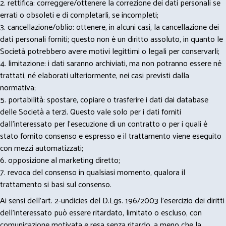
2. rettifica: correggere/ottenere la correzione dei dati personali se
errati o obsoleti e di completarli, se incompleti;
3. cancellazione/oblio: ottenere, in alcuni casi, la cancellazione dei
dati personali forniti; questo non è un diritto assoluto, in quanto le
Società potrebbero avere motivi legittimi o legali per conservarli;
4. limitazione: i dati saranno archiviati, ma non potranno essere né
trattati, né elaborati ulteriormente, nei casi previsti dalla
normativa;
5. portabilità: spostare, copiare o trasferire i dati dai database
delle Società a terzi. Questo vale solo per i dati forniti
dall’interessato per l’esecuzione di un contratto o per i quali è
stato fornito consenso e espresso e il trattamento viene eseguito
con mezzi automatizzati;
6. opposizione al marketing diretto;
7. revoca del consenso in qualsiasi momento, qualora il
trattamento si basi sul consenso.
Ai sensi dell’art. 2-undicies del D.Lgs. 196/2003 l’esercizio dei diritti
dell’interessato può essere ritardato, limitato o escluso, con
comunicazione motivata e resa senza ritardo, a meno che la