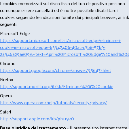
I cookies memorizzati sul disco fisso del tuo dispositivo possono
comunque essere cancellati ed è inoltre possibile disabilitare i
cookies seguendo le indicazioni fornite dai principali browser, ai link
seguenti:
Microsoft Edge
https://support.microsoft.com/it-it/microsoft-edge/eliminare-i-
cookie-in-microsoft-edge-63947406-40ac-c3b8-57b9-
2a946a29ae09#:~:text=Apri%20Microsoft%20Edge%20and%20se
Chrome
https://support.google.com/chrome/answer/95647?hl=it
Firefox
http://support.mozilla.org/it/kb/Eliminare%20i%20cookie
Opera
http://www.opera.com/help/tutorials/security/privacy/
Safari
http://support.apple.com/kb/ph11920
Base giuridica del trattamento -
Il presente sito internet tratta