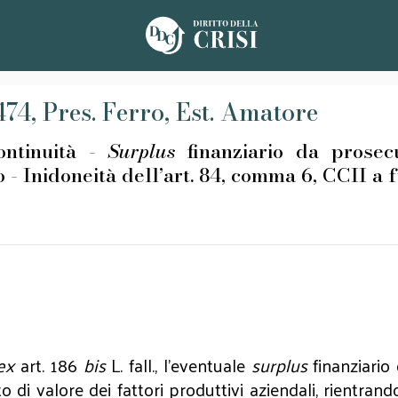
2474, Pres. Ferro, Est. Amatore
tinuità -
Surplus
finanziario da prosecu
 - Inidoneità dell’art. 84, comma 6, CCII a 
ex
art. 186
bis
L. fall., l’eventuale
surplus
finanziario
i valore dei fattori produttivi aziendali, rientrand