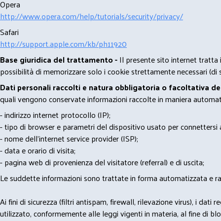
Opera
http://www.opera.com/help/tutorials/security/privacy/
Safari
http://support.apple.com/kb/ph11920
Base giuridica del trattamento -
Il presente sito internet tratta
possibilità di memorizzare solo i cookie strettamente necessari (di s
Dati personali raccolti e natura obbligatoria o facoltativa d
quali vengono conservate informazioni raccolte in maniera automatiz
- indirizzo internet protocollo (IP);
- tipo di browser e parametri del dispositivo usato per connettersi a
- nome dell'internet service provider (ISP);
- data e orario di visita;
- pagina web di provenienza del visitatore (referral) e di uscita;
Le suddette informazioni sono trattate in forma automatizzata e racco
Ai fini di sicurezza (filtri antispam, firewall, rilevazione virus), 
utilizzato, conformemente alle leggi vigenti in materia, al fine di 