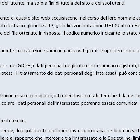
 dell'utente, ma solo a fini di tutela del sito e dei suoi utenti.
nto di questo sito web acquisiscono, nel corso del loro normale eserc
rientrano gli indirizzi IP, gli indirizzi in notazione URI (Uniform Resou
del file ottenuto in risposta, il codice numerico indicante lo stato de
 durante la navigazione saranno conservati per il tempo necessario a 
2 e ss. del GDPR, i dati personali degli interessati saranno registrati, 
 stessi. Il trattamento dei dati personali degli interessati può con
potranno essere comunicati, intendendosi con tale termine il darne c
icolare i dati personali dell’interessato potranno essere comunicati a
uenti termini:
 legge, di regolamento o di normativa comunitaria, nei limiti previst
iare al rapporto che intercorre tra l’interessato e la Società, nei lim