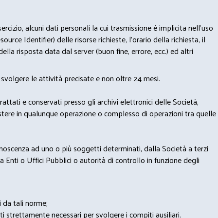
izio, alcuni dati personali la cui trasmissione è implicita nell'uso
rce Identifier) delle risorse richieste, l'orario della richiesta, il
lla risposta data dal server (buon fine, errore, ecc.) ed altri
svolgere le attività precisate e non oltre 24 mesi.
trattati e conservati presso gli archivi elettronici delle Società,
sistere in qualunque operazione o complesso di operazioni tra quelle
onoscenza ad uno o più soggetti determinati, dalla Società a terzi
 Enti o Uffici Pubblici o autorità di controllo in funzione degli
i da tali norme;
iti strettamente necessari per svolgere i compiti ausiliari.