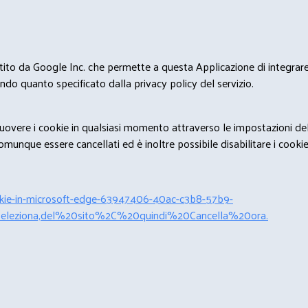
estito da Google Inc. che permette a questa Applicazione di integrare 
condo quanto specificato dalla privacy policy del servizio.
rimuovere i cookie in qualsiasi momento attraverso le impostazioni de
unque essere cancellati ed è inoltre possibile disabilitare i cookies 
cookie-in-microsoft-edge-63947406-40ac-c3b8-57b9-
leziona,del%20sito%2C%20quindi%20Cancella%20ora.