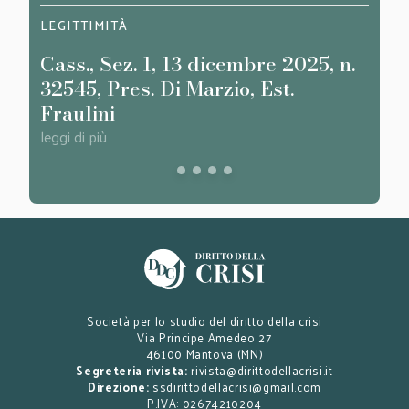
LEGITTIMITÀ
LEGIT
Cass., Sez. 1, 13 dicembre 2025, n.
Cass
32545, Pres. Di Marzio, Est.
482,
Fraulini
leggi d
leggi di più
Società per lo studio del diritto della crisi
Via Principe Amedeo 27
46100 Mantova (MN)
Segreteria rivista:
rivista@dirittodellacrisi.it
Direzione:
ssdirittodellacrisi@gmail.com
P.IVA: 02674210204