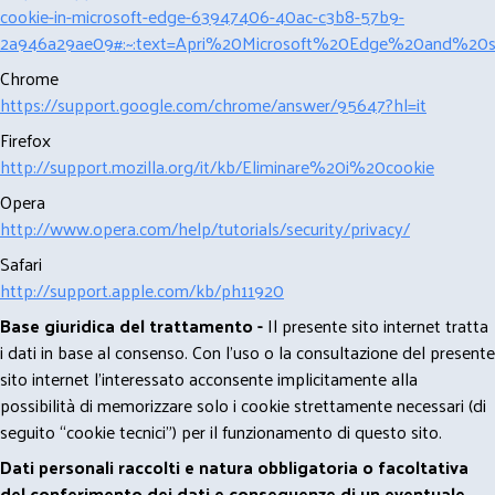
cookie-in-microsoft-edge-63947406-40ac-c3b8-57b9-
2a946a29ae09#:~:text=Apri%20Microsoft%20Edge%20and%20se
Chrome
https://support.google.com/chrome/answer/95647?hl=it
Firefox
http://support.mozilla.org/it/kb/Eliminare%20i%20cookie
Opera
http://www.opera.com/help/tutorials/security/privacy/
Safari
http://support.apple.com/kb/ph11920
Base giuridica del trattamento -
Il presente sito internet tratta
i dati in base al consenso. Con l'uso o la consultazione del presente
sito internet l’interessato acconsente implicitamente alla
possibilità di memorizzare solo i cookie strettamente necessari (di
seguito “cookie tecnici”) per il funzionamento di questo sito.
Dati personali raccolti e natura obbligatoria o facoltativa
del conferimento dei dati e conseguenze di un eventuale