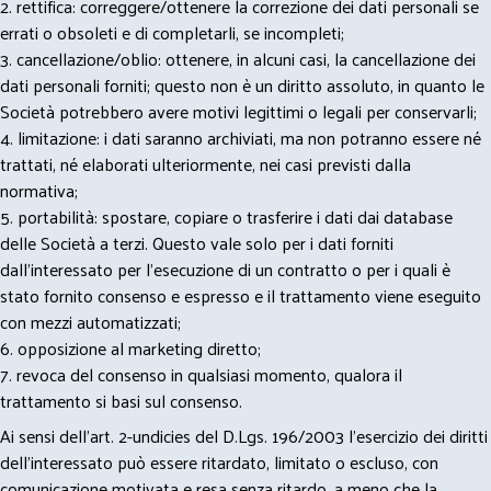
2. rettifica: correggere/ottenere la correzione dei dati personali se
errati o obsoleti e di completarli, se incompleti;
3. cancellazione/oblio: ottenere, in alcuni casi, la cancellazione dei
dati personali forniti; questo non è un diritto assoluto, in quanto le
Società potrebbero avere motivi legittimi o legali per conservarli;
4. limitazione: i dati saranno archiviati, ma non potranno essere né
trattati, né elaborati ulteriormente, nei casi previsti dalla
normativa;
5. portabilità: spostare, copiare o trasferire i dati dai database
delle Società a terzi. Questo vale solo per i dati forniti
dall’interessato per l’esecuzione di un contratto o per i quali è
stato fornito consenso e espresso e il trattamento viene eseguito
con mezzi automatizzati;
6. opposizione al marketing diretto;
7. revoca del consenso in qualsiasi momento, qualora il
trattamento si basi sul consenso.
Ai sensi dell’art. 2-undicies del D.Lgs. 196/2003 l’esercizio dei diritti
dell’interessato può essere ritardato, limitato o escluso, con
comunicazione motivata e resa senza ritardo, a meno che la