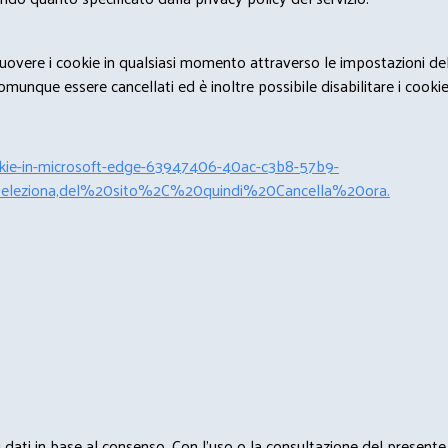
rimuovere i cookie in qualsiasi momento attraverso le impostazioni de
unque essere cancellati ed è inoltre possibile disabilitare i cookies 
cookie-in-microsoft-edge-63947406-40ac-c3b8-57b9-
leziona,del%20sito%2C%20quindi%20Cancella%20ora.
 i dati in base al consenso. Con l'uso o la consultazione del presente