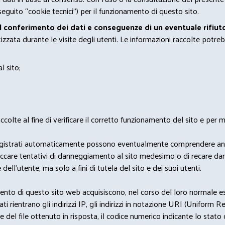
eguito “cookie tecnici”) per il funzionamento di questo sito.
el conferimento dei dati e conseguenze di un eventuale rifiuto
zata durante le visite degli utenti. Le informazioni raccolte potreb
l sito;
lte al fine di verificare il corretto funzionamento del sito e per mo
i dati registrati automaticamente possono eventualmente comprendere a
bloccare tentativi di danneggiamento al sito medesimo o di recare da
 dell'utente, ma solo a fini di tutela del sito e dei suoi utenti.
nto di questo sito web acquisiscono, nel corso del loro normale eserc
rientrano gli indirizzi IP, gli indirizzi in notazione URI (Uniform Resou
del file ottenuto in risposta, il codice numerico indicante lo stato de