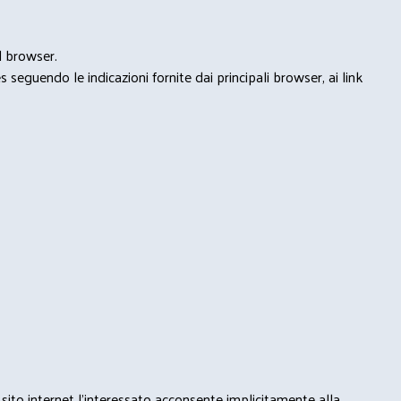
l browser.
seguendo le indicazioni fornite dai principali browser, ai link
 sito internet l’interessato acconsente implicitamente alla