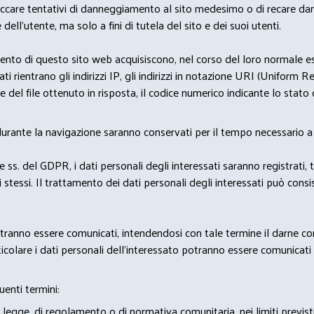
bloccare tentativi di danneggiamento al sito medesimo o di recare da
 dell'utente, ma solo a fini di tutela del sito e dei suoi utenti.
nto di questo sito web acquisiscono, nel corso del loro normale eserc
rientrano gli indirizzi IP, gli indirizzi in notazione URI (Uniform Resou
del file ottenuto in risposta, il codice numerico indicante lo stato de
 durante la navigazione saranno conservati per il tempo necessario a 
2 e ss. del GDPR, i dati personali degli interessati saranno registrati, 
 stessi. Il trattamento dei dati personali degli interessati può con
potranno essere comunicati, intendendosi con tale termine il darne c
icolare i dati personali dell’interessato potranno essere comunicati a
uenti termini:
 legge, di regolamento o di normativa comunitaria, nei limiti previst