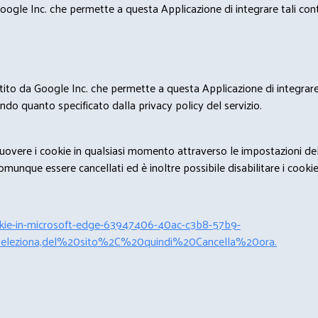
ogle Inc. che permette a questa Applicazione di integrare tali conte
estito da Google Inc. che permette a questa Applicazione di integrare 
condo quanto specificato dalla privacy policy del servizio.
rimuovere i cookie in qualsiasi momento attraverso le impostazioni de
unque essere cancellati ed è inoltre possibile disabilitare i cookies 
cookie-in-microsoft-edge-63947406-40ac-c3b8-57b9-
leziona,del%20sito%2C%20quindi%20Cancella%20ora.