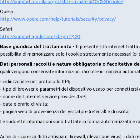
http://support.mozilla.org/it/kb/Eliminare%20i%20cookie
Opera
http://www.opera.com/help/tutorials/security/privacy/
Safari
http://support.apple.com/kb/ph11920
Base giuridica del trattamento -
Il presente sito internet tratta
possibilità di memorizzare solo i cookie strettamente necessari (di s
Dati personali raccolti e natura obbligatoria o facoltativa d
quali vengono conservate informazioni raccolte in maniera automatiz
- indirizzo internet protocollo (IP);
- tipo di browser e parametri del dispositivo usato per connettersi a
- nome dell'internet service provider (ISP);
- data e orario di visita;
- pagina web di provenienza del visitatore (referral) e di uscita;
Le suddette informazioni sono trattate in forma automatizzata e racco
Ai fini di sicurezza (filtri antispam, firewall, rilevazione virus), 