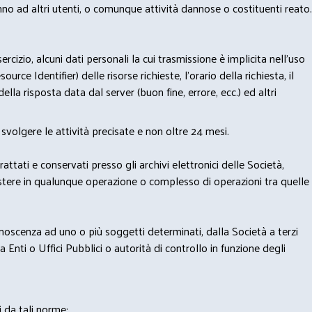
nno ad altri utenti, o comunque attività dannose o costituenti reato.
izio, alcuni dati personali la cui trasmissione è implicita nell'uso
rce Identifier) delle risorse richieste, l'orario della richiesta, il
lla risposta data dal server (buon fine, errore, ecc.) ed altri
svolgere le attività precisate e non oltre 24 mesi.
trattati e conservati presso gli archivi elettronici delle Società,
sistere in qualunque operazione o complesso di operazioni tra quelle
onoscenza ad uno o più soggetti determinati, dalla Società a terzi
 Enti o Uffici Pubblici o autorità di controllo in funzione degli
i da tali norme;