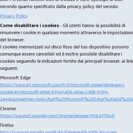
secondo quanto specificato dalla privacy policy del servizio.
Privacy Policy
Come disabilitare i cookies
- Gli utenti hanno la possibilità di
rimuovere i cookie in qualsiasi momento attraverso le impostazioni
del browser.
I cookies memorizzati sul disco fisso del tuo dispositivo possono
comunque essere cancellati ed è inoltre possibile disabilitare i
cookies seguendo le indicazioni fornite dai principali browser, ai link
seguenti:
Microsoft Edge
https://support.microsoft.com/it-it/microsoft-edge/eliminare-i-
cookie-in-microsoft-edge-63947406-40ac-c3b8-57b9-
2a946a29ae09#:~:text=Apri%20Microsoft%20Edge%20and%20se
Chrome
https://support.google.com/chrome/answer/95647?hl=it
Firefox
http://support.mozilla.org/it/kb/Eliminare%20i%20cookie