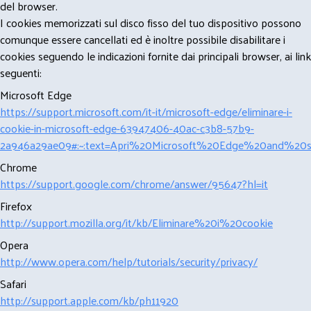
del browser.
I cookies memorizzati sul disco fisso del tuo dispositivo possono
comunque essere cancellati ed è inoltre possibile disabilitare i
cookies seguendo le indicazioni fornite dai principali browser, ai link
seguenti:
Microsoft Edge
https://support.microsoft.com/it-it/microsoft-edge/eliminare-i-
cookie-in-microsoft-edge-63947406-40ac-c3b8-57b9-
2a946a29ae09#:~:text=Apri%20Microsoft%20Edge%20and%20se
Chrome
https://support.google.com/chrome/answer/95647?hl=it
Firefox
http://support.mozilla.org/it/kb/Eliminare%20i%20cookie
Opera
http://www.opera.com/help/tutorials/security/privacy/
Safari
http://support.apple.com/kb/ph11920