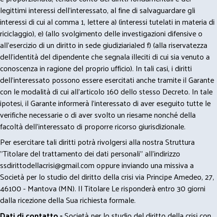
legittimi interessi dell’interessato, al fine di salvaguardare gli
interessi di cui al comma 1, lettere a) (interessi tutelati in materia di
riciclaggio), e) (allo svolgimento delle investigazioni difensive o
all’esercizio di un diritto in sede giudiziaria)ed f) (alla riservatezza
dell’identità del dipendente che segnala illeciti di cui sia venuto a
conoscenza in ragione del proprio ufficio). In tali casi, i diritti
dell’interessato possono essere esercitati anche tramite il Garante
con le modalità di cui all’articolo 160 dello stesso Decreto. In tale
ipotesi, il Garante informerà l’interessato di aver eseguito tutte le
verifiche necessarie o di aver svolto un riesame nonché della
facoltà dell’interessato di proporre ricorso giurisdizionale.
Per esercitare tali diritti potrà rivolgersi alla nostra Struttura
"Titolare del trattamento dei dati personali" all'indirizzo
ssdirittodellacrisi@gmail.com
oppure inviando una missiva a
Società per lo studio del diritto della crisi via Principe Amedeo, 27,
46100 - Mantova (MN). Il Titolare Le risponderà entro 30 giorni
dalla ricezione della Sua richiesta formale.
Dati di contatto -
Società per lo studio del diritto della crisi con