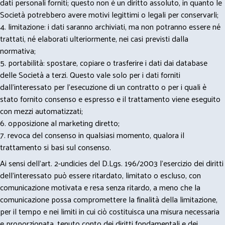
dati personali forniti; questo non è un diritto assoluto, in quanto le
Società potrebbero avere motivi legittimi o legali per conservarli;
4. limitazione: i dati saranno archiviati, ma non potranno essere né
trattati, né elaborati ulteriormente, nei casi previsti dalla
normativa;
5. portabilità: spostare, copiare o trasferire i dati dai database
delle Società a terzi. Questo vale solo per i dati forniti
dall’interessato per l’esecuzione di un contratto o per i quali è
stato fornito consenso e espresso e il trattamento viene eseguito
con mezzi automatizzati;
6. opposizione al marketing diretto;
7. revoca del consenso in qualsiasi momento, qualora il
trattamento si basi sul consenso.
Ai sensi dell’art. 2-undicies del D.Lgs. 196/2003 l’esercizio dei diritti
dell’interessato può essere ritardato, limitato o escluso, con
comunicazione motivata e resa senza ritardo, a meno che la
comunicazione possa compromettere la finalità della limitazione,
per il tempo e nei limiti in cui ciò costituisca una misura necessaria
e proporzionata, tenuto conto dei diritti fondamentali e dei