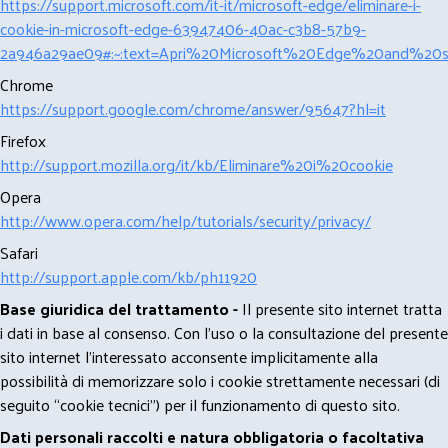
https://support.microsoft.com/it-it/microsoft-edge/eliminare-i-
cookie-in-microsoft-edge-63947406-40ac-c3b8-57b9-
2a946a29ae09#:~:text=Apri%20Microsoft%20Edge%20and%20se
Chrome
https://support.google.com/chrome/answer/95647?hl=it
Firefox
http://support.mozilla.org/it/kb/Eliminare%20i%20cookie
Opera
http://www.opera.com/help/tutorials/security/privacy/
Safari
http://support.apple.com/kb/ph11920
Base giuridica del trattamento -
Il presente sito internet tratta
i dati in base al consenso. Con l'uso o la consultazione del presente
sito internet l’interessato acconsente implicitamente alla
possibilità di memorizzare solo i cookie strettamente necessari (di
seguito “cookie tecnici”) per il funzionamento di questo sito.
Dati personali raccolti e natura obbligatoria o facoltativa