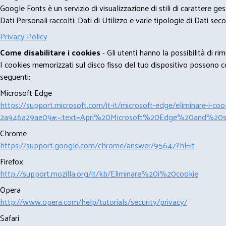
Google Fonts è un servizio di visualizzazione di stili di carattere g
Dati Personali raccolti: Dati di Utilizzo e varie tipologie di Dati se
Privacy Policy
Come disabilitare i cookies
- Gli utenti hanno la possibilità di 
I cookies memorizzati sul disco fisso del tuo dispositivo possono com
seguenti:
Microsoft Edge
https://support.microsoft.com/it-it/microsoft-edge/eliminare-i-
2a946a29ae09#:~:text=Apri%20Microsoft%20Edge%20and%20se
Chrome
https://support.google.com/chrome/answer/95647?hl=it
Firefox
http://support.mozilla.org/it/kb/Eliminare%20i%20cookie
Opera
http://www.opera.com/help/tutorials/security/privacy/
Safari