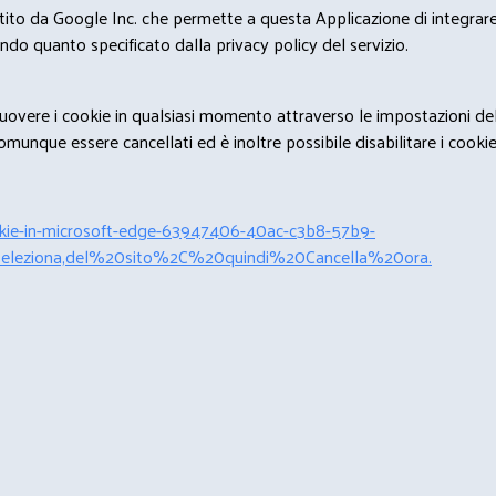
estito da Google Inc. che permette a questa Applicazione di integrare 
condo quanto specificato dalla privacy policy del servizio.
rimuovere i cookie in qualsiasi momento attraverso le impostazioni de
unque essere cancellati ed è inoltre possibile disabilitare i cookies 
cookie-in-microsoft-edge-63947406-40ac-c3b8-57b9-
leziona,del%20sito%2C%20quindi%20Cancella%20ora.