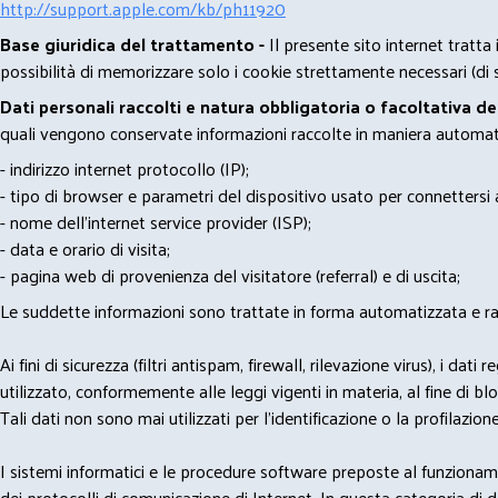
http://support.apple.com/kb/ph11920
Base giuridica del trattamento -
Il presente sito internet tratta
possibilità di memorizzare solo i cookie strettamente necessari (di s
Dati personali raccolti e natura obbligatoria o facoltativa d
quali vengono conservate informazioni raccolte in maniera automatiz
- indirizzo internet protocollo (IP);
- tipo di browser e parametri del dispositivo usato per connettersi a
- nome dell'internet service provider (ISP);
- data e orario di visita;
- pagina web di provenienza del visitatore (referral) e di uscita;
Le suddette informazioni sono trattate in forma automatizzata e racco
Ai fini di sicurezza (filtri antispam, firewall, rilevazione virus), 
utilizzato, conformemente alle leggi vigenti in materia, al fine di 
Tali dati non sono mai utilizzati per l'identificazione o la profilazione
I sistemi informatici e le procedure software preposte al funzioname
dei protocolli di comunicazione di Internet. In questa categoria di dati 