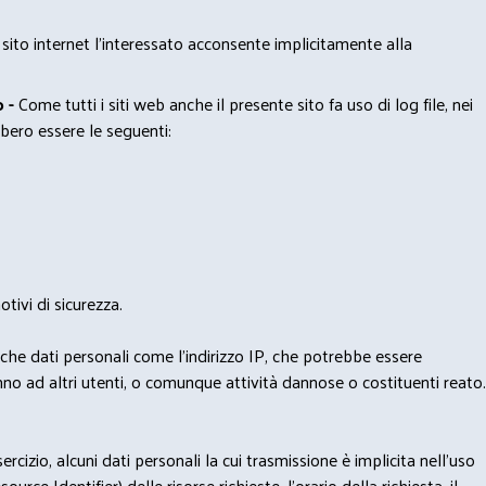
 sito internet l’interessato acconsente implicitamente alla
 -
Come tutti i siti web anche il presente sito fa uso di log file, nei
bero essere le seguenti:
tivi di sicurezza.
nche dati personali come l'indirizzo IP, che potrebbe essere
nno ad altri utenti, o comunque attività dannose o costituenti reato.
izio, alcuni dati personali la cui trasmissione è implicita nell'uso
rce Identifier) delle risorse richieste, l'orario della richiesta, il