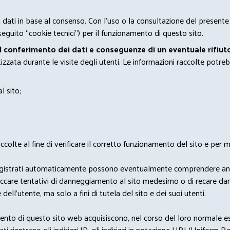
 i dati in base al consenso. Con l'uso o la consultazione del presente
eguito “cookie tecnici”) per il funzionamento di questo sito.
el conferimento dei dati e conseguenze di un eventuale rifiuto
zata durante le visite degli utenti. Le informazioni raccolte potreb
l sito;
lte al fine di verificare il corretto funzionamento del sito e per mo
i dati registrati automaticamente possono eventualmente comprendere a
bloccare tentativi di danneggiamento al sito medesimo o di recare da
 dell'utente, ma solo a fini di tutela del sito e dei suoi utenti.
nto di questo sito web acquisiscono, nel corso del loro normale eserc
rientrano gli indirizzi IP, gli indirizzi in notazione URI (Uniform Resou