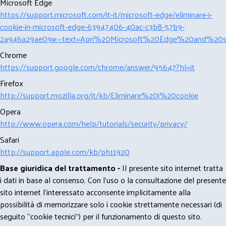
Microsoft Edge
https://support.microsoft.com/it-it/microsoft-edge/eliminare-i-
cookie-in-microsoft-edge-63947406-40ac-c3b8-57b9-
2a946a29ae09#:~:text=Apri%20Microsoft%20Edge%20and%20se
Chrome
https://support.google.com/chrome/answer/95647?hl=it
Firefox
http://support.mozilla.org/it/kb/Eliminare%20i%20cookie
Opera
http://www.opera.com/help/tutorials/security/privacy/
Safari
http://support.apple.com/kb/ph11920
Base giuridica del trattamento -
Il presente sito internet tratta
i dati in base al consenso. Con l'uso o la consultazione del presente
sito internet l’interessato acconsente implicitamente alla
possibilità di memorizzare solo i cookie strettamente necessari (di
seguito “cookie tecnici”) per il funzionamento di questo sito.