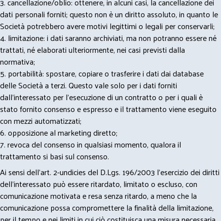
3. cancellazione/oblio: ottenere, in alcuni casi, la cancellazione dei
dati personali forniti; questo non è un diritto assoluto, in quanto le
Società potrebbero avere motivi legittimi o legali per conservarli;
4. limitazione: i dati saranno archiviati, ma non potranno essere né
trattati, né elaborati ulteriormente, nei casi previsti dalla
normativa;
5. portabilità: spostare, copiare o trasferire i dati dai database
delle Società a terzi. Questo vale solo per i dati forniti
dall’interessato per l’esecuzione di un contratto o per i quali è
stato fornito consenso e espresso e il trattamento viene eseguito
con mezzi automatizzati;
6. opposizione al marketing diretto;
7. revoca del consenso in qualsiasi momento, qualora il
trattamento si basi sul consenso.
Ai sensi dell’art. 2-undicies del D.Lgs. 196/2003 l’esercizio dei diritti
dell’interessato può essere ritardato, limitato o escluso, con
comunicazione motivata e resa senza ritardo, a meno che la
comunicazione possa compromettere la finalità della limitazione,
per il tempo e nei limiti in cui ciò costituisca una misura necessaria