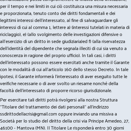
per il tempo e nei limiti in cui ciò costituisca una misura necessaria
e proporzionata, tenuto conto dei diritti fondamentali e dei
legittimi interessi dell’interessato, al fine di salvaguardare gli
interessi di cui al comma 1, lettere a) (interessi tutelati in materia di
riciclaggio), e) (allo svolgimento delle investigazioni difensive o
all’esercizio di un diritto in sede giudiziaria)ed f) (alla riservatezza
dell’identità del dipendente che segnala illeciti di cui sia venuto a
conoscenza in ragione del proprio ufficio). In tali casi, i diritti
dell’interessato possono essere esercitati anche tramite il Garante
con le modalità di cui all’articolo 160 dello stesso Decreto. In tale
ipotesi, il Garante informerà l’interessato di aver eseguito tutte le
verifiche necessarie o di aver svolto un riesame nonché della
facoltà dell’interessato di proporre ricorso giurisdizionale.
Per esercitare tali diritti potrà rivolgersi alla nostra Struttura
"Titolare del trattamento dei dati personali" all'indirizzo
ssdirittodellacrisi@gmail.com
oppure inviando una missiva a
Società per lo studio del diritto della crisi via Principe Amedeo, 27,
46100 - Mantova (MN). Il Titolare Le risponderà entro 30 giorni