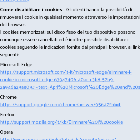
Come disabilitare i cookies
- Gli utenti hanno la possibilità di
rimuovere i cookie in qualsiasi momento attraverso le impostazioni
del browser.
I cookies memorizzati sul disco fisso del tuo dispositivo possono
comunque essere cancellati ed è inoltre possibile disabilitare i
cookies seguendo le indicazioni fornite dai principali browser, ai link
seguenti:
Microsoft Edge
https://support.microsoft.com/it-it/microsoft-edge/eliminare-i-
cookie-in-microsoft-edge-63947406-40ac-c3b8-57b9-
2a946a29ae09#:~:text=Apri%20Microsoft%20Edge%20and%20se
Chrome
https://support.google.com/chrome/answer/95647?hl=it
Firefox
http://support.mozilla.org/it/kb/Eliminare%20i%20cookie
Opera
http://www.opera.com/help/tutorials/security/privacy/