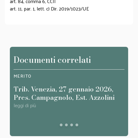
art. 84, comma 6, CCII
art. 11, par. 1, lett. c) Dir. 2019/1023/UE
Documenti correlati
MERITO
SAGG
Trib. Venezia, 27 gennaio 2026,
Il c
Pres. Campagnolo, Est. Azzolini
mobi
prev
leggi di più
con
leggi d