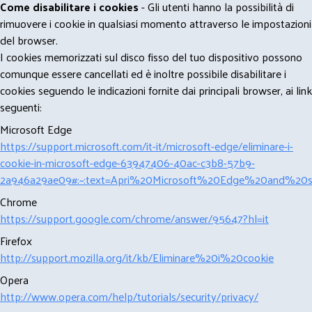
Come disabilitare i cookies
- Gli utenti hanno la possibilità di
rimuovere i cookie in qualsiasi momento attraverso le impostazioni
del browser.
I cookies memorizzati sul disco fisso del tuo dispositivo possono
comunque essere cancellati ed è inoltre possibile disabilitare i
cookies seguendo le indicazioni fornite dai principali browser, ai link
seguenti:
Microsoft Edge
https://support.microsoft.com/it-it/microsoft-edge/eliminare-i-
cookie-in-microsoft-edge-63947406-40ac-c3b8-57b9-
2a946a29ae09#:~:text=Apri%20Microsoft%20Edge%20and%20se
Chrome
https://support.google.com/chrome/answer/95647?hl=it
Firefox
http://support.mozilla.org/it/kb/Eliminare%20i%20cookie
Opera
http://www.opera.com/help/tutorials/security/privacy/