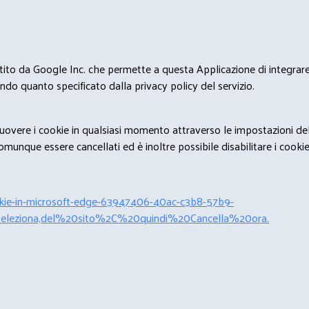
estito da Google Inc. che permette a questa Applicazione di integrare 
condo quanto specificato dalla privacy policy del servizio.
rimuovere i cookie in qualsiasi momento attraverso le impostazioni de
unque essere cancellati ed è inoltre possibile disabilitare i cookies 
cookie-in-microsoft-edge-63947406-40ac-c3b8-57b9-
leziona,del%20sito%2C%20quindi%20Cancella%20ora.