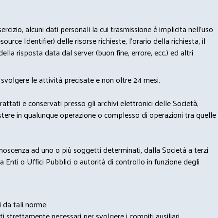
izio, alcuni dati personali la cui trasmissione è implicita nell'uso
rce Identifier) delle risorse richieste, l'orario della richiesta, il
lla risposta data dal server (buon fine, errore, ecc.) ed altri
svolgere le attività precisate e non oltre 24 mesi.
trattati e conservati presso gli archivi elettronici delle Società,
sistere in qualunque operazione o complesso di operazioni tra quelle
onoscenza ad uno o più soggetti determinati, dalla Società a terzi
 Enti o Uffici Pubblici o autorità di controllo in funzione degli
i da tali norme;
iti strettamente necessari per svolgere i compiti ausiliari.