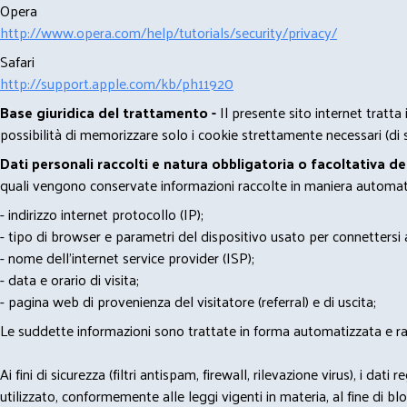
Opera
http://www.opera.com/help/tutorials/security/privacy/
Safari
http://support.apple.com/kb/ph11920
Base giuridica del trattamento -
Il presente sito internet tratta
possibilità di memorizzare solo i cookie strettamente necessari (di s
Dati personali raccolti e natura obbligatoria o facoltativa d
quali vengono conservate informazioni raccolte in maniera automatiz
- indirizzo internet protocollo (IP);
- tipo di browser e parametri del dispositivo usato per connettersi a
- nome dell'internet service provider (ISP);
- data e orario di visita;
- pagina web di provenienza del visitatore (referral) e di uscita;
Le suddette informazioni sono trattate in forma automatizzata e racco
Ai fini di sicurezza (filtri antispam, firewall, rilevazione virus), 
utilizzato, conformemente alle leggi vigenti in materia, al fine di 