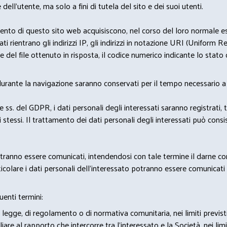
 dell'utente, ma solo a fini di tutela del sito e dei suoi utenti.
nto di questo sito web acquisiscono, nel corso del loro normale eserc
rientrano gli indirizzi IP, gli indirizzi in notazione URI (Uniform Resou
del file ottenuto in risposta, il codice numerico indicante lo stato de
 durante la navigazione saranno conservati per il tempo necessario a 
2 e ss. del GDPR, i dati personali degli interessati saranno registrati, 
 stessi. Il trattamento dei dati personali degli interessati può con
potranno essere comunicati, intendendosi con tale termine il darne c
icolare i dati personali dell’interessato potranno essere comunicati a
uenti termini:
 legge, di regolamento o di normativa comunitaria, nei limiti previst
iare al rapporto che intercorre tra l’interessato e la Società, nei lim