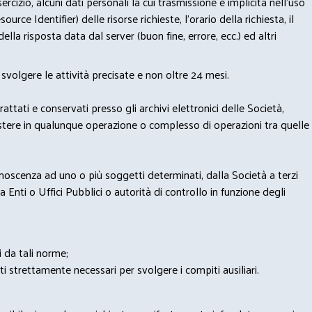
izio, alcuni dati personali la cui trasmissione è implicita nell'uso
rce Identifier) delle risorse richieste, l'orario della richiesta, il
lla risposta data dal server (buon fine, errore, ecc.) ed altri
svolgere le attività precisate e non oltre 24 mesi.
trattati e conservati presso gli archivi elettronici delle Società,
sistere in qualunque operazione o complesso di operazioni tra quelle
onoscenza ad uno o più soggetti determinati, dalla Società a terzi
 Enti o Uffici Pubblici o autorità di controllo in funzione degli
i da tali norme;
iti strettamente necessari per svolgere i compiti ausiliari.