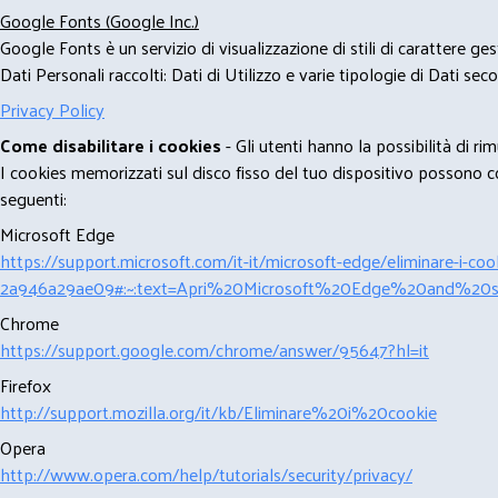
Google Fonts (Google Inc.)
Google Fonts è un servizio di visualizzazione di stili di carattere g
Dati Personali raccolti: Dati di Utilizzo e varie tipologie di Dati se
Privacy Policy
Come disabilitare i cookies
- Gli utenti hanno la possibilità di 
I cookies memorizzati sul disco fisso del tuo dispositivo possono com
seguenti:
Microsoft Edge
https://support.microsoft.com/it-it/microsoft-edge/eliminare-i-
2a946a29ae09#:~:text=Apri%20Microsoft%20Edge%20and%20se
Chrome
https://support.google.com/chrome/answer/95647?hl=it
Firefox
http://support.mozilla.org/it/kb/Eliminare%20i%20cookie
Opera
http://www.opera.com/help/tutorials/security/privacy/