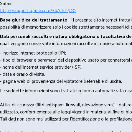
Safari
http://support.apple.com/kb/ph11920
Base giuridica del trattamento -
Il presente sito internet tratta
possibilità di memorizzare solo i cookie strettamente necessari (di s
Dati personali raccolti e natura obbligatoria o facoltativa d
quali vengono conservate informazioni raccolte in maniera automatiz
- indirizzo internet protocollo (IP);
- tipo di browser e parametri del dispositivo usato per connettersi a
- nome dell'internet service provider (ISP);
- data e orario di visita;
- pagina web di provenienza del visitatore (referral) e di uscita;
Le suddette informazioni sono trattate in forma automatizzata e racco
Ai fini di sicurezza (filtri antispam, firewall, rilevazione virus), 
utilizzato, conformemente alle leggi vigenti in materia, al fine di 
Tali dati non sono mai utilizzati per l'identificazione o la profilazione