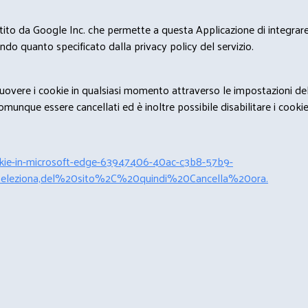
estito da Google Inc. che permette a questa Applicazione di integrare 
condo quanto specificato dalla privacy policy del servizio.
rimuovere i cookie in qualsiasi momento attraverso le impostazioni de
unque essere cancellati ed è inoltre possibile disabilitare i cookies 
cookie-in-microsoft-edge-63947406-40ac-c3b8-57b9-
leziona,del%20sito%2C%20quindi%20Cancella%20ora.