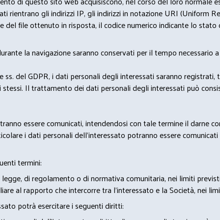
nto di questo sito web acquisiscono, nel corso del loro normale eserc
rientrano gli indirizzi IP, gli indirizzi in notazione URI (Uniform Resou
del file ottenuto in risposta, il codice numerico indicante lo stato de
 durante la navigazione saranno conservati per il tempo necessario a 
2 e ss. del GDPR, i dati personali degli interessati saranno registrati, 
 stessi. Il trattamento dei dati personali degli interessati può con
potranno essere comunicati, intendendosi con tale termine il darne c
icolare i dati personali dell’interessato potranno essere comunicati a
uenti termini:
 legge, di regolamento o di normativa comunitaria, nei limiti previst
iare al rapporto che intercorre tra l’interessato e la Società, nei lim
sato potrà esercitare i seguenti diritti: