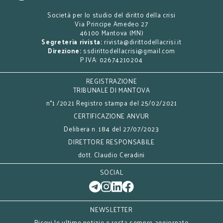
Società per lo studio del diritto della crisi
Via Principe Amedeo 27
46100 Mantova (MN)
Segreteria rivista:
rivista@dirittodellacrisi.it
Direzione:
ssdirittodellacrisi@gmail.com
P.IVA: 02674210204
REGISTRAZIONE
TRIBUNALE DI MANTOVA
n°1 /2021 Registro stampa del 25/02/2021
CERTIFICAZIONE ANVUR
Delibera n. 184 del 27/07/2023
DIRETTORE RESPONSABILE
dott. Claudio Ceradini
SOCIAL
NEWSLETTER
Ricevi le ultime notizie e resta sempre aggiornato