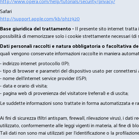
http://www.opera.com/help/tutorials/security/privacy/
Safari
http://support.apple.com/kb/ph11920
Base giuridica del trattamento -
Il presente sito internet tratta
possibilità di memorizzare solo i cookie strettamente necessari (di s
Dati personali raccolti e natura obbligatoria o facoltativa d
quali vengono conservate informazioni raccolte in maniera automatiz
- indirizzo internet protocollo (IP);
- tipo di browser e parametri del dispositivo usato per connettersi a
- nome dell'internet service provider (ISP);
- data e orario di visita;
- pagina web di provenienza del visitatore (referral) e di uscita;
Le suddette informazioni sono trattate in forma automatizzata e racco
Ai fini di sicurezza (filtri antispam, firewall, rilevazione virus), 
utilizzato, conformemente alle leggi vigenti in materia, al fine di 
Tali dati non sono mai utilizzati per l'identificazione o la profilazione