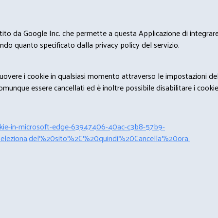
estito da Google Inc. che permette a questa Applicazione di integrare 
condo quanto specificato dalla privacy policy del servizio.
rimuovere i cookie in qualsiasi momento attraverso le impostazioni de
unque essere cancellati ed è inoltre possibile disabilitare i cookies 
cookie-in-microsoft-edge-63947406-40ac-c3b8-57b9-
leziona,del%20sito%2C%20quindi%20Cancella%20ora.