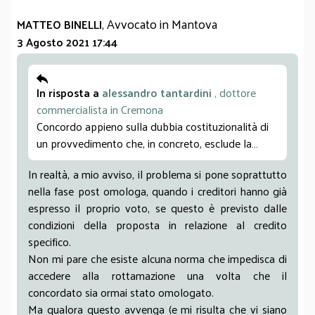
, Avvocato in Mantova
MATTEO BINELLI
3 Agosto 2021 17:44
In risposta a
alessandro tantardini
, dottore
commercialista in Cremona
Concordo appieno sulla dubbia costituzionalità di
un provvedimento che, in concreto, esclude la
platea delle procedure concorsuali dalla possibilità
In realtà, a mio avviso, il problema si pone soprattutto
di aderirvi. Dico ciò perché dubito che, salvo il caso
nella fase post omologa, quando i creditori hanno già
scolastico del fallimento con solo creditore l’erario,
espresso il proprio voto, se questo è previsto dalle
dovendosi escludere qualsiasi creditore di rango
condizioni della proposta in relazione al credito
inferiore posto che la norma prevede che
specifico.
assurgano a prededuzione anche l’aggio e le spese
Non mi pare che esiste alcuna norma che impedisca di
che di per sé hanno natura chirografaria, quasi
accedere alla rottamazione una volta che il
nessuna procedura potrà aderirvi, ravvisandosi la
concordato sia ormai stato omologato.
convenienza solo in pochissimi casi, laddove la
Ma qualora questo avvenga (e mi risulta che vi siano
riduzione del debito privilegiato per interessi