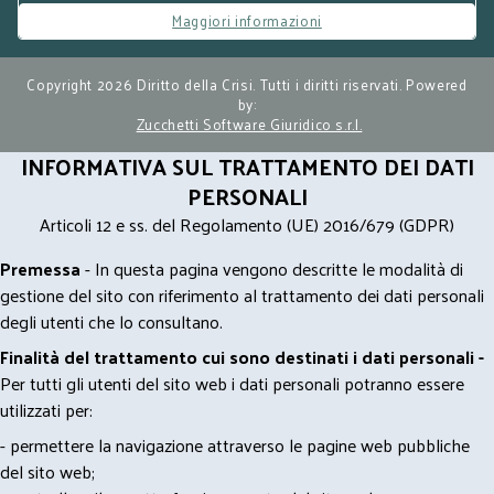
sanzioni interessi e accessori vari per i fallimenti,
Maggiori informazioni
lasciando all‘attuale normativa della transazione
fiscale la soluzione dei crediti erariali nelle
Copyright 2026 Diritto della Crisi. Tutti i diritti riservati. Powered
procedure minori.
by:
Zucchetti Software Giuridico s.r.l.
INFORMATIVA SUL TRATTAMENTO DEI DATI
PERSONALI
Articoli 12 e ss. del Regolamento (UE) 2016/679 (GDPR)
Premessa
- In questa pagina vengono descritte le modalità di
gestione del sito con riferimento al trattamento dei dati personali
degli utenti che lo consultano.
Finalità del trattamento cui sono destinati i dati personali -
Per tutti gli utenti del sito web i dati personali potranno essere
utilizzati per:
- permettere la navigazione attraverso le pagine web pubbliche
del sito web;