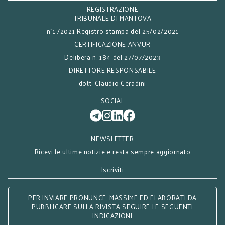
adesione alla normativa agevolativa.
REGISTRAZIONE
Forse la normativa così detta premiale laddove, al
TRIBUNALE DI MANTOVA
comma 18, fa riferimento alle procedure
n°1 /2021 Registro stampa del 25/02/2021
concorsuali, per le procedure così dette minori, va
CERTIFICAZIONE ANVUR
considerata superata dalla normativa sulla
Delibera n. 184 del 27/07/2023
transazione fiscale, ancor di più oggi, alla luce delle
DIRETTORE RESPONSABILE
modifiche intervenute in merito al soggetto
dott. Claudio Ceradini
deputato ad esprimersi (Tribunale anche in
presenza di diniego dell’Amministrazione
SOCIAL
Finanziaria).
In conclusione detta normativa sarebbe applicabile
al solo fallimento, ma con tutte le problematiche
NEWSLETTER
che essa comporta.
Ricevi le ultime notizie e resta sempre aggiornato
Un Legislatore attento alla concretezza e non ai
numeri del bilancio dello Stato basato sugli
Iscriviti
ipotetici quanto irrealistici incassi dei crediti fiscali
nei confronti delle procedure concorsuali,
PER INVIARE PRONUNCE, MASSIME ED ELABORATI DA
emanerebbe, pragmaticamente, delle norme in
PUBBLICARE SULLA RIVISTA SEGUIRE LE SEGUENTI
INDICAZIONI
linea con la realtà, prevedendo la cancellazione di