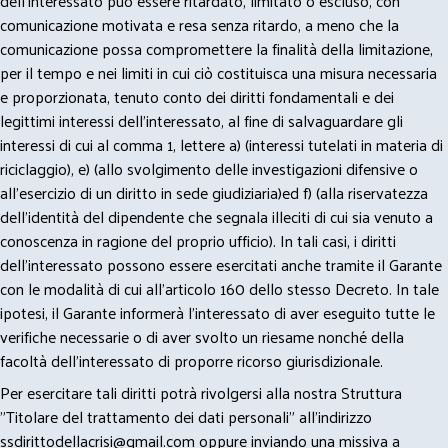
dell’interessato può essere ritardato, limitato o escluso, con
comunicazione motivata e resa senza ritardo, a meno che la
comunicazione possa compromettere la finalità della limitazione,
per il tempo e nei limiti in cui ciò costituisca una misura necessaria
e proporzionata, tenuto conto dei diritti fondamentali e dei
legittimi interessi dell’interessato, al fine di salvaguardare gli
interessi di cui al comma 1, lettere a) (interessi tutelati in materia di
riciclaggio), e) (allo svolgimento delle investigazioni difensive o
all’esercizio di un diritto in sede giudiziaria)ed f) (alla riservatezza
dell’identità del dipendente che segnala illeciti di cui sia venuto a
conoscenza in ragione del proprio ufficio). In tali casi, i diritti
dell’interessato possono essere esercitati anche tramite il Garante
con le modalità di cui all’articolo 160 dello stesso Decreto. In tale
ipotesi, il Garante informerà l’interessato di aver eseguito tutte le
verifiche necessarie o di aver svolto un riesame nonché della
facoltà dell’interessato di proporre ricorso giurisdizionale.
Per esercitare tali diritti potrà rivolgersi alla nostra Struttura
"Titolare del trattamento dei dati personali" all'indirizzo
ssdirittodellacrisi@gmail.com
oppure inviando una missiva a