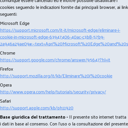
comunque essere cancellati ed è inoltre possibile disabilitare i
cookies seguendo le indicazioni fornite dai principali browser, ai link
seguenti:
Microsoft Edge
https://support.microsoft.com/it-it/microsoft-edge/eliminare-i-
cookie-in-microsoft-edge-63947406-40ac-c3b8-57b9-
2a946a29ae09#:~:text=Apri%20Microsoft%20Edge%20and%20se
Chrome
https://support.google.com/chrome/answer/95647?hl=it
Firefox
http://support.mozilla.org/it/kb/Eliminare%20i%20cookie
Opera
http://www.opera.com/help/tutorials/security/privacy/
Safari
http://support.apple.com/kb/ph11920
Base giuridica del trattamento -
Il presente sito internet tratta
i dati in base al consenso. Con l'uso o la consultazione del presente