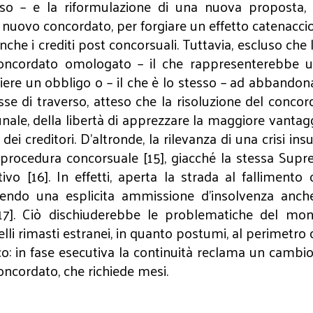
sso – e la riformulazione di una nuova proposta,
nuovo concordato, per forgiare un effetto catenaccio
nche i crediti post concorsuali. Tuttavia, escluso ch
 concordato omologato – il che rappresenterebbe u
re un obbligo o – il che è lo stesso – ad abbandonar
sse di traverso, atteso che la risoluzione del concor
ribunale, della libertà di apprezzare la maggiore vant
i creditori. D’altronde, la rilevanza di una crisi in
a procedura concorsuale [15], giacché la stessa Sup
o [16]. In effetti, aperta la strada al fallimento c
endo una esplicita ammissione d’insolvenza anche
[17]. Ciò dischiuderebbe le problematiche del mo
lli rimasti estranei, in quanto postumi, al perimetro
: in fase esecutiva la continuità reclama un cambio d
concordato, che richiede mesi.