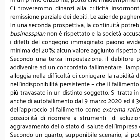
Ci troveremmo dinanzi alla criticità insormont
remissione parziale dei debiti. Le aziende paghereb
In una seconda prospettiva, la continuità potrebb
businessplan
non è rispettato e la società accusa
i difetti del congegno immaginato paiono evide
minima del 20%; alcun valore aggiunto rispetto all
Secondo una terza impostazione, il debitore p
addivenire ad un concordato fallimentare “lampo
alloggia nella difficoltà di coniugare la rapidità 
nell’indisponibilità persistente – che il fallimen
più travasato in un distinto soggetto. Si tratta in
anche di autofallimento dal 9 marzo 2020 ed il 30
dell’approccio al fallimento come
extrema ratio
possibilità di ricorrere a strumenti di soluzio
aggravamento dello stato di salute dell’impresa d
Secondo un quarto, supponibile scenario, si po