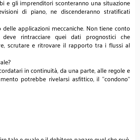
bi e gli imprenditori sconteranno una situazione
sioni di piano, ne discenderanno stratificati
o delle applicazioni meccaniche. Non tiene conto
esa deve rintracciare quei dati prognostici che
, scrutare e ritrovare il rapporto tra i flussi al
rale?
ordatari in continuità, da una parte, alle regole e
mento potrebbe rivelarsi asfittico, il “condono”
e tale e quale e il debitore pagare quel che può.