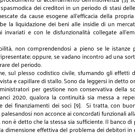
spasmodica dei creditori in un periodo di stasi delle
escate da cause esogene all’efficacia della propria 
be la liquidazione dei beni alle insidie di un merc
nghi invariati e con le disfunzionalità collegate al
bilità, non comprendendosi a pieno se le istanze p
 ripresentate; oppure, se vadano incontro ad una so
rare del periodo.
ne, sul plesso codistico civile, sfumando gli effetti
sta e capillare di stallo. Sono da leggersi in detto or
mministratori per gestione non conservativa della s
lanci 2020, qualora la continuità sia messa a repent
e dei finanziamenti dei soci [9]. Si tratta, con bu
, palesandosi non acconce ai concordati funzionali all
 non è detto che la stessa sia sufficiente. Il banco d
o la dimensione effettiva del problema dei debitori in