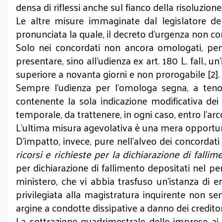
densa di riflessi anche sul fianco della risoluzione e
Le altre misure immaginate dal legislatore d
pronunciata la quale, il decreto d’urgenza non cont
Solo nei concordati non ancora omologati, pende
presentare, sino all’udienza ex art. 180 L. fall.
superiore a novanta giorni e non prorogabile [2].
Sempre l’udienza per l’omologa segna, a teno
contenente la sola indicazione modificativa d
temporale, da trattenere, in ogni caso, entro l’arco
L’ultima misura agevolativa è una mera opportuni
D’impatto, invece, pure nell’alveo dei concordati 
ricorsi e richieste per la dichiarazione di falli
per dichiarazione di fallimento depositati nel pe
ministero, che vi abbia trasfuso un’istanza di em
privilegiata alla magistratura inquirente non se
argine a condotte dissipative a danno dei creditor
La sottrazione quadrimestrale delle imprese ai 