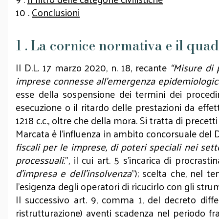
10 .
Conclusioni
1 . La cornice normativa e il qua
Il D.L. 17 marzo 2020, n. 18, recante
“Misure di 
imprese connesse all’emergenza epidemiologic
esse della sospensione dei termini dei procedimen
esecuzione o il ritardo delle prestazioni da effet
1218 c.c., oltre che della mora. Si tratta di precett
Marcata è l’influenza in ambito concorsuale del D.
fiscali per le imprese, di poteri speciali nei set
processuali.
”, il cui art. 5 s’incarica di procras
d’impresa e dell’insolvenza
”); scelta che, nel 
l’esigenza degli operatori di ricucirlo con gli str
Il successivo art. 9, comma 1, del decreto diff
ristrutturazione) aventi scadenza nel periodo fr