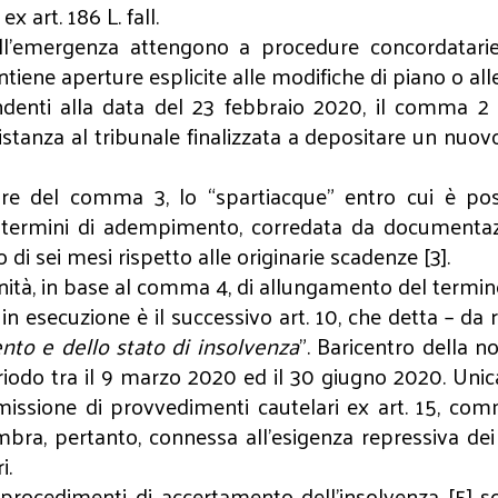
x art. 186 L. fall.
ell’emergenza attengono a procedure concordatarie
iene aperture esplicite alle modifiche di piano o alle
nti alla data del 23 febbraio 2020, il comma 2 del
, un’istanza al tribunale finalizzata a depositare un 
re del comma 3, lo “spartiacque” entro cui è pos
ei termini di adempimento, corredata da documentaz
 di sei mesi rispetto alle originarie scadenze [3].
tà, in base al comma 4, di allungamento del termine
in esecuzione è il successivo art. 10, che detta – da r
mento e dello stato di insolvenza
”. Baricentro della n
riodo tra il 9 marzo 2020 ed il 30 giugno 2020. Unic
issione di provvedimenti cautelari ex art. 15, comma 
mbra, pertanto, connessa all’esigenza repressiva dei
i.
procedimenti di accertamento dell’insolvenza [5] sot