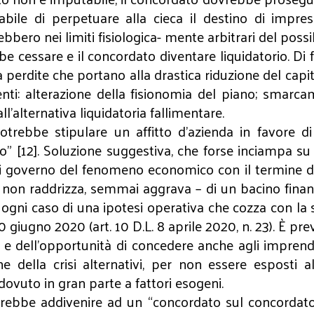
abile di perpetuare alla cieca il destino di impre
bero nei limiti fisiologica- mente arbitrari del possib
e cessare e il concordato diventare liquidatorio. Di f
 perdite che portano alla drastica riduzione del capi
nti: alterazione della fisionomia del piano; smarca
’alternativa liquidatoria fallimentare.
otrebbe stipulare un affitto d’azienda in favore 
” [12]. Soluzione suggestiva, che forse inciampa su
di governo del fenomeno economico con il termine di cui
to non raddrizza, semmai aggrava – di un bacino finanz
 ogni caso di una ipotesi operativa che cozza con la s
 giugno 2020 (art. 10 D.L. 8 aprile 2020, n. 23). È pr
e dell’opportunità di concedere anche agli imprend
ne della crisi alternativi, per non essere esposti
ovuto in gran parte a fattori esogeni.
trebbe addivenire ad un “concordato sul concordato”