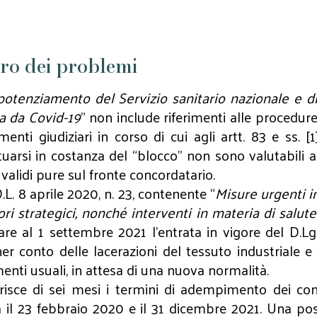
dro dei problemi
potenziamento del Servizio sanitario nazionale e d
a da Covid-19
” non include riferimenti alle procedure c
ti giudiziari in corso di cui agli artt. 83 e ss. [1
tuarsi in costanza del “blocco” non sono valutabili a
i validi pure sul fronte concordatario.
L. 8 aprile 2020, n. 23, contenente “
Misure urgenti i
tori strategici, nonché interventi in materia di salu
tinare al 1 settembre 2021 l’entrata in vigore del D.Lg
tener conto delle lacerazioni del tessuto industrial
umenti usuali, in attesa di una nuova normalità.
erisce di sei mesi i termini di adempimento dei con
a il 23 febbraio 2020 e il 31 dicembre 2021. Una pos