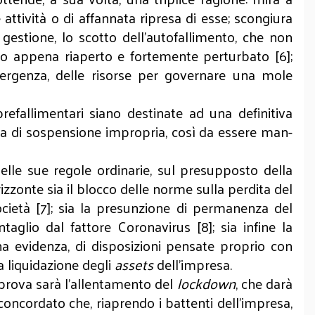
 attività o di affannata ripresa di esse; scongiura
gestione, lo scotto dell’autofallimento, che non
ato appena riaperto e fortemente perturbato [6];
l’emergenza, delle risorse per governare una mole
refallimentari siano destinate ad una definitiva
rta di sospensione impropria, così da essere man-
 delle sue regole ordinarie, sul presupposto della
izzonte sia il blocco delle norme sulla perdita del
ocietà [7]; sia la presunzione di permanenza del
aglio dal fattore Coronavirus [8]; sia infine la
ona evidenza, di disposizioni pensate proprio con
a liquidazione degli
assets
dell’impresa.
i prova sarà l’allentamento del
lockdown
, che darà
 concordato che, riaprendo i battenti dell’impresa,