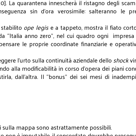
10]. La quarantena innescherà il ristagno degli scam
eguenza sin d’ora verosimile: salteranno le previ
 stabilito
ope legis
e a tappeto, mostra il fiato cort
ca da “Italia anno zero”, nel cui quadro ogni impr
ipensare le proprie coordinate finanziarie e operative
gere l’urto sulla continuità aziendale dello
shock
vi
do alla modificabilità in corso d’opera dei piani conc
rla, dall’altra. Il “bonus” dei sei mesi di inadempi
ari sulla mappa sono astrattamente possibili.
 non è imputabile, il concordato dovrebbe proseguir