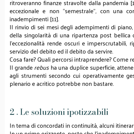
ritroveranno finanze stravolte dalla pandemia [
eccezionale e non “semestrale”, con una cons
inadempimenti [11].
Il rinvio di sei mesi degli adempimenti di piano,
della singolarità di una ripartenza post belli
l’eccezionalità rende oscuri e imperscrutabili, r
servizio del debito ed il debito da servire.
Cosa fare? Quali percorsi intraprendere? Come reg
Il grande
rebus
ha una duplice superficie, attenen
agli strumenti secondo cui operativamente gesti
plenario e acritico potrebbe non bastare.
2 . Le soluzioni ipotizzabili
In tema di concordati in continuità, alcuni itiner
In un primo orizzonte, posto che l’inadempimento