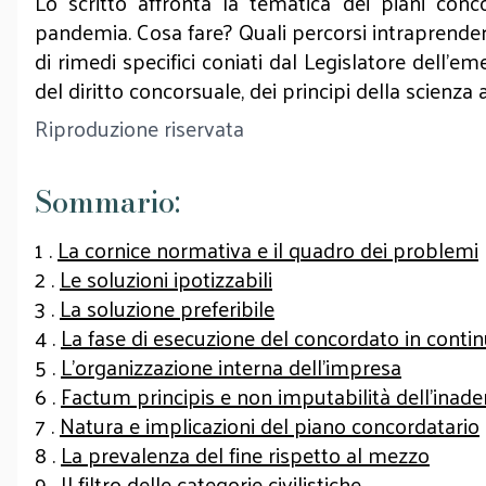
Lo scritto affronta la tematica dei piani conco
pandemia. Cosa fare? Quali percorsi intraprendere
di rimedi specifici coniati dal Legislatore dell’
del diritto concorsuale, dei principi della scienza a
Riproduzione riservata
Sommario:
1 .
La cornice normativa e il quadro dei problemi
2 .
Le soluzioni ipotizzabili
3 .
La soluzione preferibile
4 .
La fase di esecuzione del concordato in contin
5 .
L’organizzazione interna dell’impresa
6 .
Factum principis e non imputabilità dell’in
7 .
Natura e implicazioni del piano concordatario
8 .
La prevalenza del fine rispetto al mezzo
9 .
Il filtro delle categorie civilistiche